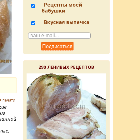
Рецепты моей
бабушки
Вкусная выпечка
290 ЛЕНИВЫХ РЕЦЕПТОВ
я печати
кие
из
ванной
ные,