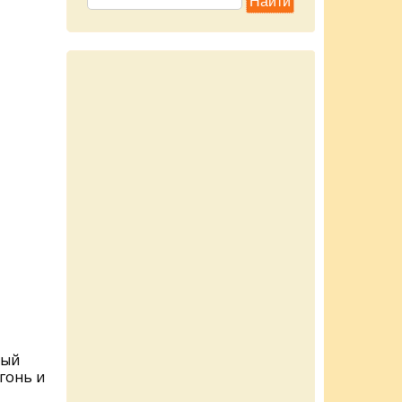
вый
гонь и