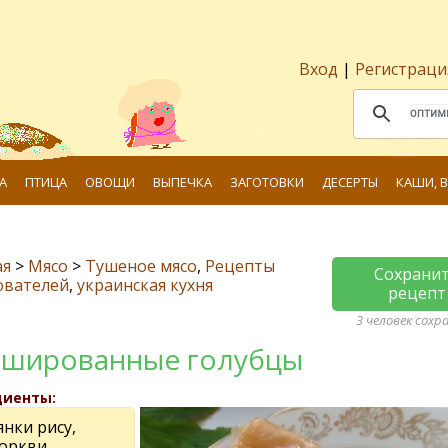
Вход
|
Регистраци
А
ПТИЦА
ОВОЩИ
ВЫПЕЧКА
ЗАГОТОВКИ
ДЕСЕРТЫ
КАШИ, 
ая
>
Мясо
>
Тушеное мясо
,
Рецепты
Сохрани
ователей
,
украинская кухня
рецепт
3 человек сохр
шированные голубцы
диенты:
янки рису,
моркви