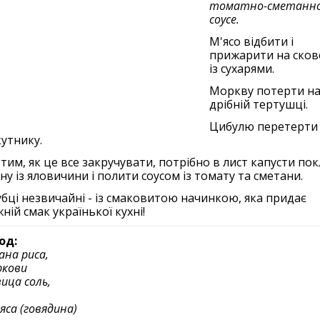
томатно-сметанн
соусе.
М'ясо відбити і
прижарити на сков
із сухарями.
Моркву потерти н
дрібній тертушці.
Цибулю перетерти
утнику.
тим, як це все закручувати, потрібно в лист капусти по
ну із яловичини і полити соусом із томату та сметани.
убці незвичайні - із смаковитою начинкою, яка придає
ній смак українької кухні!
од:
ана риса,
ркови
вица соль,
мяса (говядина)