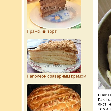
Пражский торт
Наполеон с заварным кремом
полить
Как то
лист, 
томить