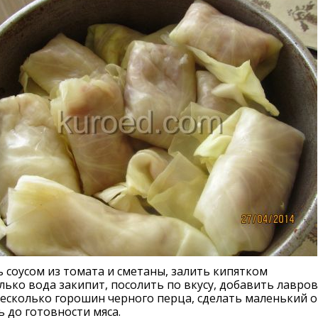
 соусом из томата и сметаны, залить кипятком
лько вода закипит, посолить по вкусу, добавить лавро
несколько горошин черного перца, сделать маленький о
 до готовности мяса.