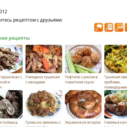
2012
тесь рецептом с друзьями:
жие рецепты
 горшочках с
Говядина тушеная
Тефтели с рисом в
Тушеная сви
кой и
с овощами
томатном соусе
грибами,
и
помидорами
болгарским
я голяшка,
Гуляш из свинины с
Украинское второе
Говяжья кач