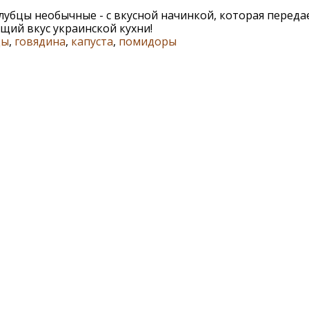
лубцы необычные - с вкусной начинкой, которая переда
щий вкус украинской кухни!
цы
,
говядина
,
капуста
,
помидоры