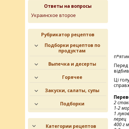
Ответы на вопросы
Украинское второе
Рубрикатор рецептов
Подборки рецептов по
продуктам
п*ятик
Выпечка и десерты
Перед 
відбив
Горячее
Ці гол
справж
Закуски, салаты, супы
Перев
2 стак
Подборки
1-2 мо
1 луко
перец
400 г 
Категории рецептов