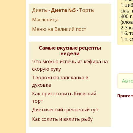
1 ци
Диеты
Диета №5
Торты
сіль,
•
•
400 г.
Масленица
(яло
2-3 к
Меню на Великий пост
1 б. 
1 п. 
Самые вкусные рецепты
недели
Что можно испечь из кефира на
скорую руку
Творожная запеканка в
Авто
духовке
Как приготовить Киевский
Пригот
торт
Диетический гречневый суп
Как солить и вялить рыбу