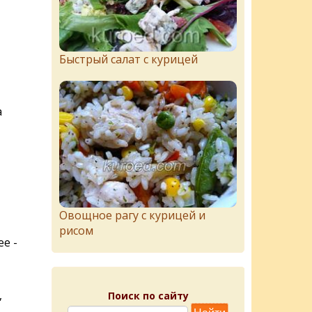
Быстрый салат с курицей
а
Овощное рагу с курицей и
рисом
е -
,
Поиск по сайту