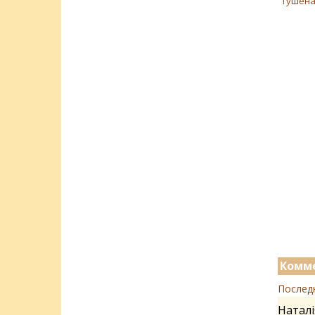
тушена
Комме
Послед
Наталі