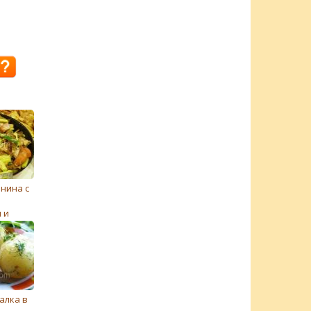
нина с
 и
 перцем
алка в