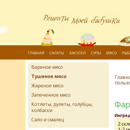
ГЛАВНАЯ
САЛАТЫ
ЗАКУСКИ
СУПЫ
МЯСО
РЫБ
Вареное мясо
Тушеное мясо
Главн
польз
Жареное мясо
Запеченное мясо
Фар
Котлеты, рулеты, голубцы,
колбаски
Ингре
Сало и смалец
2 скл
1-2 