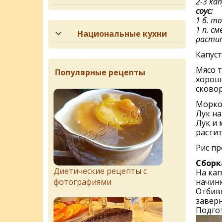
2-3 ка
соус:
1 б. т
1 п. с
Национальные кухни
растит
Капус
Мясо т
Популярные рецепты
хороше
сковор
Морков
Лук на
Лук и 
растит
Рис пр
Сборк
Диетические рецепты с
На кап
начинк
фотографиями
Отбивн
заверн
Подгот