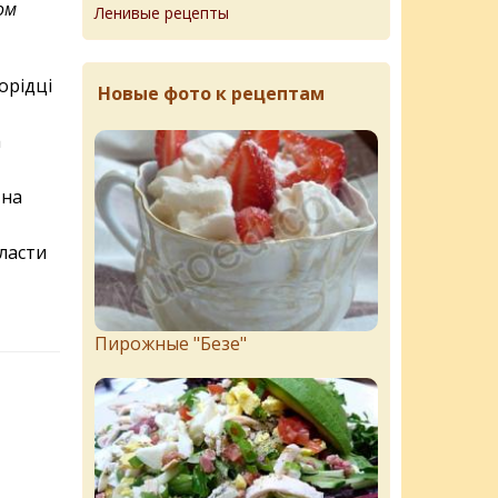
ом
Ленивые рецепты
орідці
Новые фото к рецептам
а
 на
класти
Пирожныe "Бeзe"