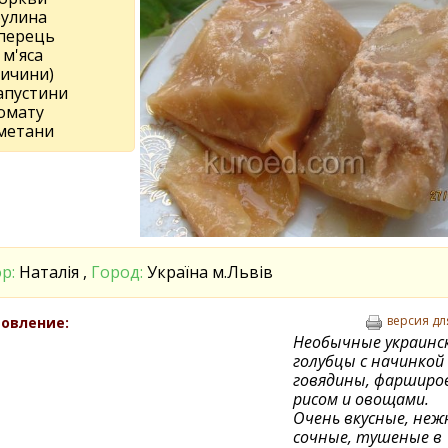
булина
 перець
 м'яса
вичини)
апустини
томату
сметани
р:
Наталія ,
Город:
Україна м.Львів
версия дл
овление:
Необычные украинс
голубцы с начинкой 
говядины, фарширо
рисом и овощами.
Очень вкусные, неж
сочные, тушеные в