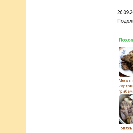
26.09.
Подели
Похо
Мясо в
картош
грибам
Говяжь