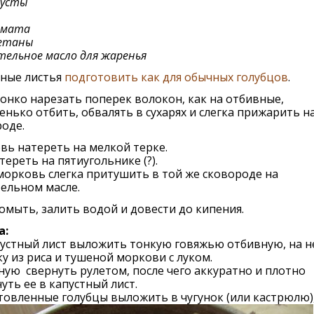
пусты
омата
метаны
ельное масло для жаренья
тные листья
подготовить как для обычных голубцов
.
онко нарезать поперек волокон, как на отбивные,
нько отбить, обвалять в сухарях и слегка прижарить н
оде.
ь натереть на мелкой терке.
тереть на пятиугольнике (?).
морковь слегка притушить в той же сковороде на
ельном масле.
омыть, залить водой и довести до кипения.
а:
устный лист выложить тонкую говяжью отбивную, на не
у из риса и тушеной моркови с луком.
ую свернуть рулетом, после чего аккуратно и плотно
уть ее в капустный лист.
овленные голубцы выложить в чугунок (или кастрюлю)