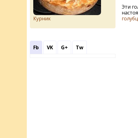
Эти го
настоя
голуб
Курник
Fb
VK
G+
Tw