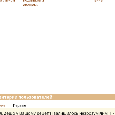
я с луком
подливкой и
вине
овощами
нтарии пользователей:
ние
Первые
я, дещо у Вашому рецепті залишилось незрозумілим: 1 -