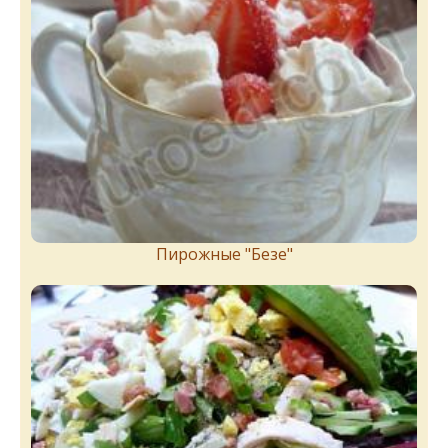
Пирожныe "Бeзe"