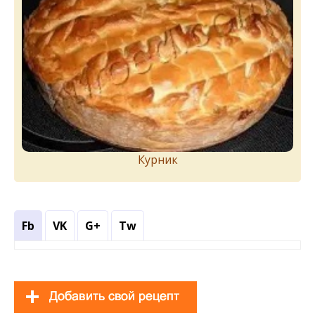
Курник
Fb
VK
G+
Tw