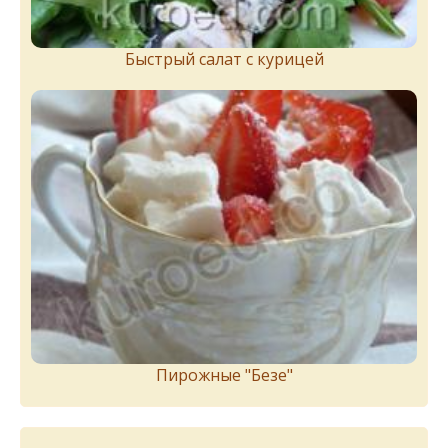
Быстрый салат с курицей
Пирожныe "Бeзe"