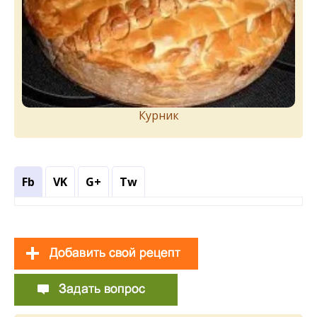
Курник
Fb
VK
G+
Tw