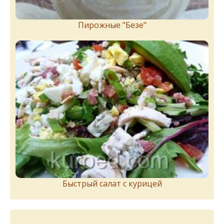
Пирожныe "Бeзe"
Быстрый салат с курицей