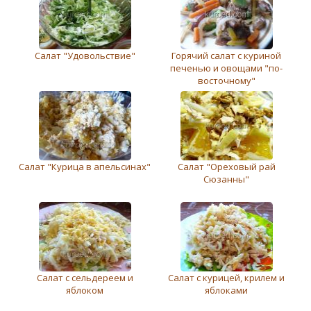
Салат "Удовольствие"
Горячий салат с куриной
печенью и овощами "по-
восточному"
Салат "Курица в апельсинах"
Салат "Ореховый рай
Сюзанны"
Салат с сельдереем и
Салат с курицей, крилем и
яблоком
яблоками