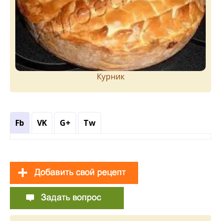
Курник
Fb
VK
G+
Tw