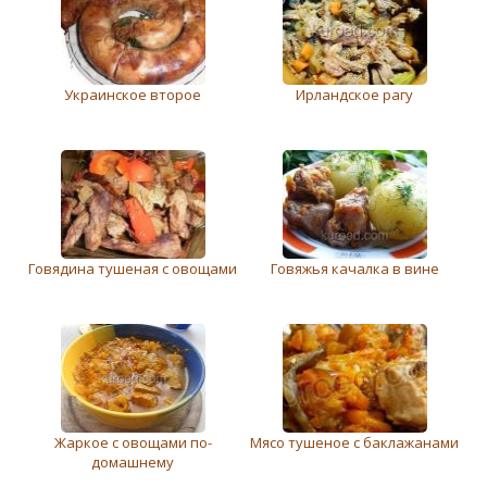
Украинское второе
Ирландское рагу
Говядина тушеная с овощами
Говяжья качалка в вине
Жаркое с овощами по-
Мясо тушеное с баклажанами
домашнему