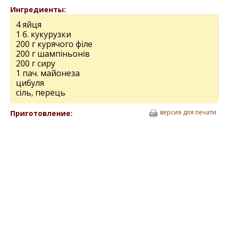
Ингредиенты:
4 яйця
1 б. кукурузки
200 г курячого філе
200 г шампіньонів
200 г сиру
1 пач. майонеза
цибуля
сіль, перець
версия для печати
Приготовление: