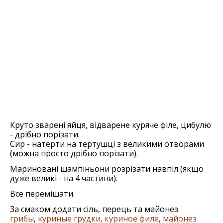
Круто зварені яйця, відварене куряче філе, цибулю
- дрібно порізати.
Сир - натерти на тертушці з великими отворами
(можна просто дрібно порізати).
Мариновані шампіньони розрізати навпіл (якщо
дуже великі - на 4 частини).
Все перемішати.
За смаком додати сіль, перець та майонез.
грибы
,
куриные грудки, куриное филе
,
майонез