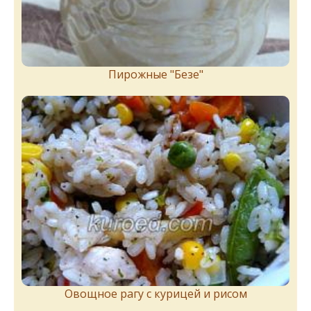
Пирожныe "Бeзe"
Овощное рагу с курицей и рисом