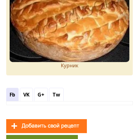
Курник
Fb
VK
G+
Tw