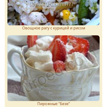
Овощное рагу с курицей и рисом
Пирожныe "Бeзe"