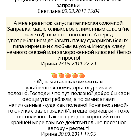
заправки!
Светлана
09.03.2011 15:04
А мне нравится: капуста пекинская соломкой.
Заправка: масло оливковое с лимонным соком (не
жалеть!), немного посолить. А перед
употреблением добавить пачку сухариков белых,
типа кириешки с любым вкусом. Иногда кладу
немного свежей или замороженной клюквы! Легко
и просто!
Ирина
23.03.2011 22:20
ОЙ, почитаешь комменты и
улыбнешься..помидоры, огурчики и
полезно..Господи, что тут полезно? добро бы свои
овощи употребляли, а то химикатами
напичканные -куда как полезно! Конечно: зимой-
то они как раз с грядки:)Или еще кириешки - тоже
оч. полезно...Так что рецепт хороший и по
крайней мере там все действительно полезное
автору - респект!
Ирина
30.03.2011 17:05