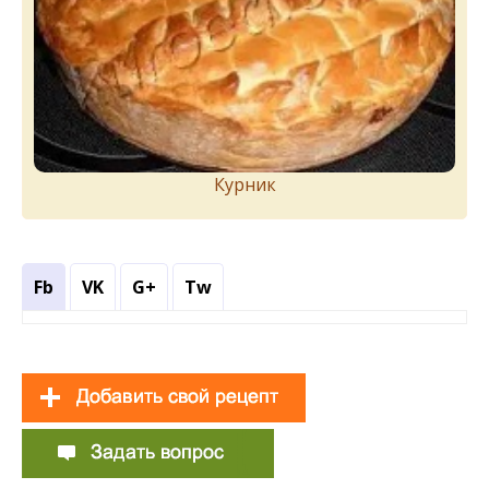
Курник
Fb
VK
G+
Tw