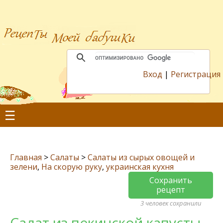
Вход
|
Регистрация
☰
Главная
>
Салаты
>
Салаты из сырых овощей и
зелени
,
На скорую руку
,
украинская кухня
Сохранить
рецепт
3 человек сохранили
Салат из пекинской капусты