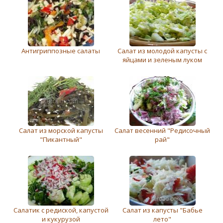
Антигриппозные салаты
Салат из молодой капусты с
яйцами и зеленым луком
Салат из морской капусты
Салат вeсeнний "Редисочный
"Пикантный"
рай"
Салатик с редиской, капустой
Салат из капусты "Бабье
и кукурузой
лето"