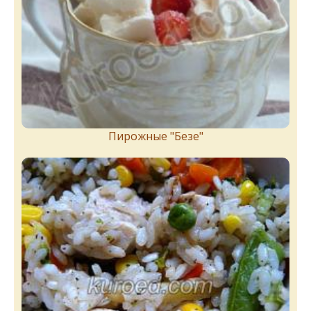
Пирожныe "Бeзe"