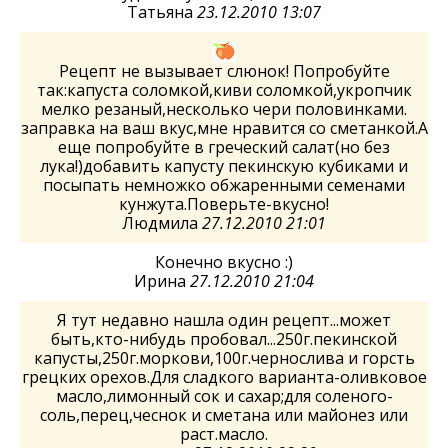
Татьяна
23.12.2010 13:07
Рецепт не вызывает слюнок! Попробуйте
так:капуста соломкой,киви соломкой,укропчик
мелко резаный,несколько чери половинками.
заправка на ваш вкус,мне нравится со сметанкой.А
еще попробуйте в греческий салат(но без
лука!)добавить капусту пекинскую кубиками и
посыпать немножко обжаренными семенами
кунжута.Поверьте-вкусно!
Людмила
27.12.2010 21:01
Конечно вкусно :)
Ирина
27.12.2010 21:04
Я тут недавно нашла один рецепт...может
быть,кто-нибудь пробовал...250г.пекинской
капусты,250г.моркови,100г.чернослива и горсть
грецких орехов.Для сладкого варианта-оливковое
масло,лимонный сок и сахар;для соленого-
соль,перец,чеснок и сметана или майонез или
раст.масло.