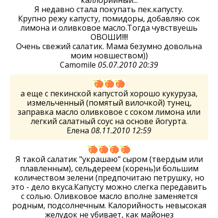
Я недавно стала покупать пек.капусту.
Крупно режу капусту, помидоры, добавляю сок
лимона и оливковое масло.Тогда чувствуешь
ОВОШИ!!!!
Очень свежий салатик. Мама безумно довольна
моим новшеством))
Camomile
05.07.2010 20:39
а еще с пекинской капустой хорошо кукуруза,
измельченный (помятый вилочкой) тунец,
заправка масло оливковое с соком лимона или
легкий салатный соус на основе йогурта.
Елена
08.11.2010 12:59
Я такой салатик "украшаю" сыром (твердым или
плавленным), сельдереем (корень)и большим
количеством зелени (предпочитаю петрушку, но
это - дело вкуса.Капусту можно слегка передавить
с солью. Оливковое масло вполне заменяется
родным, подсолнечным. Калорийность невысокая
желудок не убивает, как майонез