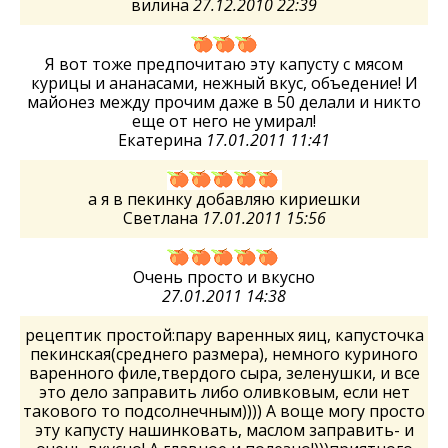
вилина
27.12.2010 22:39
Я вот тоже предпочитаю эту капусту с мясом
курицы и ананасами, нежный вкус, объедение! И
майонез между прочим даже в 50 делали и никто
еще от него не умирал!
Екатерина
17.01.2011 11:41
а я в пекинку добавляю кириешки
Светлана
17.01.2011 15:56
Очень просто и вкусно
27.01.2011 14:38
рецептик простой:пару варенных яиц, капусточка
пекинская(среднего размера), немного куриного
варенного филе,твердого сыра, зеленушки, и все
это дело заправить либо оливковым, если нет
такового то подсолнечным)))) А воще могу просто
эту капусту нашинковать, маслом заправить- и