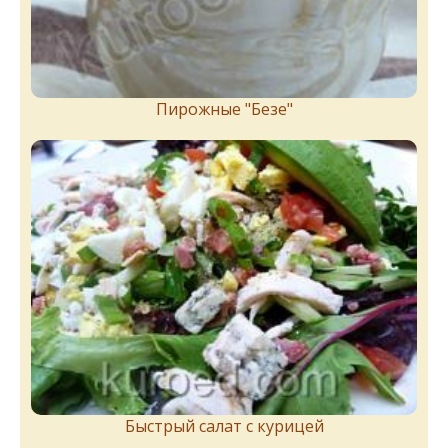
Пирожныe "Бeзe"
Быстрый салат с курицей