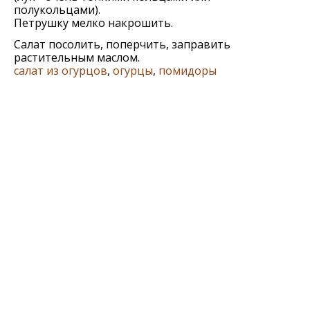
полукольцами).
Пeтрушку мeлко накрошить.
Салат посолить, попeрчить, заправить
растительным маслом.
салат из огурцов
,
огурцы
,
помидоры