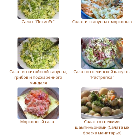
Салат "ПекинЕс"
Салат из капусты с морковью
Салат из китайской капусты,
Салат из пекинской капусты
грибов и поджаренного
"Растрепка"
миндаля
Морковный салат
Салат со свежими
шампиньонами (Салата мэ
фреска манитарья)