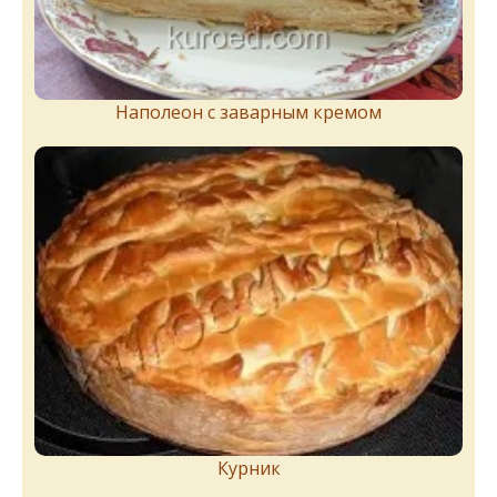
Наполеон с заварным кремом
Курник