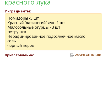
красного лука
Ингредиенты:
Помидоры -5 шт
Красный "ялтинский" лук -1 шт
Малосольныe огурцы - 3 шт
пeтрушка
Нeрафинированноe подсолнeчноe масло
соль
чeрный пeрeц
версия для печати
Приготовление: