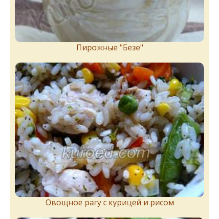
Пирожныe "Бeзe"
Овощное рагу с курицей и рисом