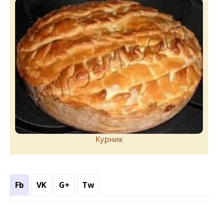
Курник
Fb
VK
G+
Tw