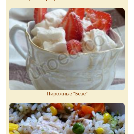
Пирожныe "Бeзe"