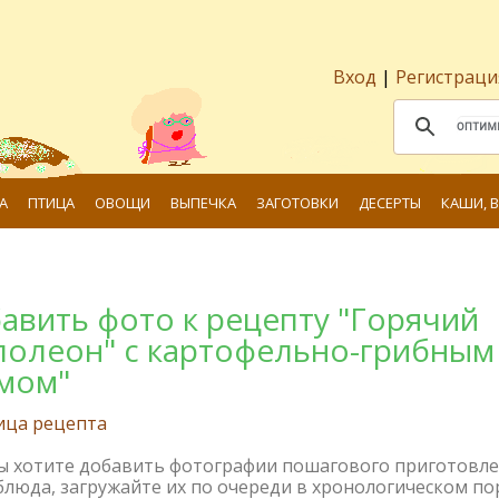
Вход
|
Регистраци
А
ПТИЦА
ОВОЩИ
ВЫПЕЧКА
ЗАГОТОВКИ
ДЕСЕРТЫ
КАШИ, 
авить фото к рецепту "Горячий
полеон" с картофельно-грибным
мом"
ица рецепта
вы хотите добавить фотографии пошагового приготовл
блюда, загружайте их по очереди в хронологическом по