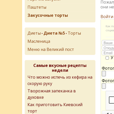
Пожалу
они не
Паштеты
Закусочные торты
Войти
Как п
социа
Диеты
Диета №5
Торты
•
•
Масленица
Меню на Великий пост
У
Самые вкусные рецепты
Фотог
недели
Что можно испечь из кефира на
Фотог
скорую руку
Творожная запеканка в
духовке
Как приготовить Киевский
торт