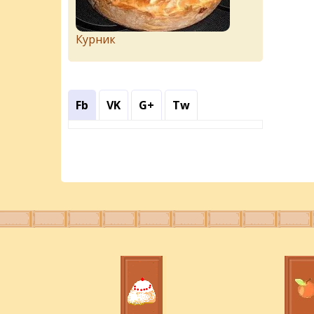
Курник
Fb
VK
G+
Tw