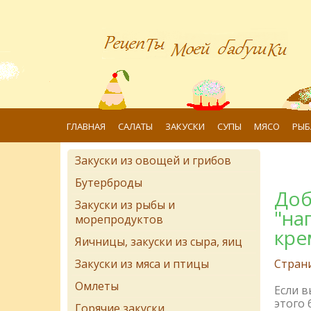
ГЛАВНАЯ
САЛАТЫ
ЗАКУСКИ
СУПЫ
МЯСО
РЫБ
Закуски из овощей и грибов
Бутерброды
Доб
Закуски из рыбы и
"на
морепродуктов
кре
Яичницы, закуски из сыра, яиц
Закуски из мяса и птицы
Стран
Омлеты
Если 
этого 
Горячие закуски