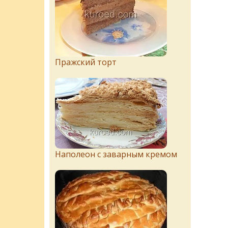
Пражский торт
Наполеон с заварным кремом