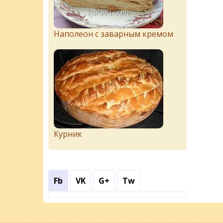
Наполеон с заварным кремом
Курник
Fb
VK
G+
Tw