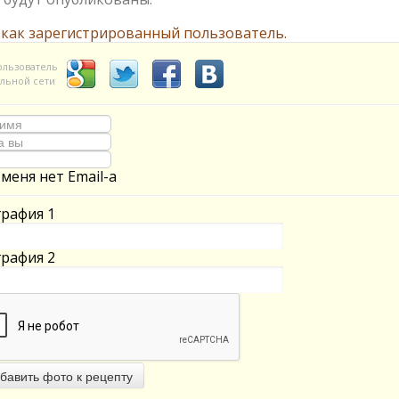
 как зарегистрированный пользователь.
ользователь
льной сети
 меня нет Email-а
рафия 1
рафия 2
бавить фото к рецепту