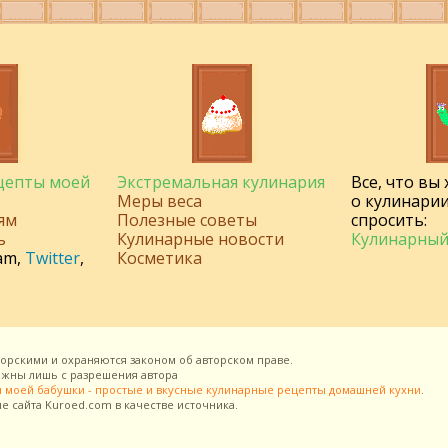
ецепты моей
Экстремальная кулинария
Все, что вы
Меры веса
о кулинарии
ям
Полезные советы
спросить:
ь
Кулинарные новости
Кулинарный
am
,
Twitter
,
Косметика
торскими и охраняются законом об авторском праве.
можны лишь с разрешения
автора
 моей бабушки - простые и вкусные кулинарные рецепты домашней кухни
.
ие сайта
Kuroed.com
в качестве источника.