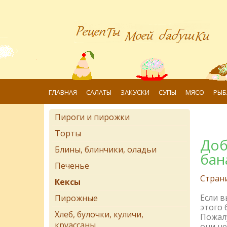
ГЛАВНАЯ
САЛАТЫ
ЗАКУСКИ
СУПЫ
МЯСО
РЫБ
Пироги и пирожки
Торты
Доб
Блины, блинчики, оладьи
бан
Печенье
Стран
Кексы
Если 
Пирожные
этого 
Хлеб, булочки, куличи,
Пожалу
круассаны
они не