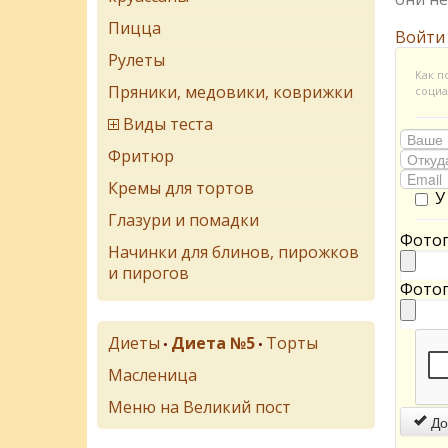
Пицца
Войти
Рулеты
Как п
Пряники, медовики, коврижки
социа
Виды теста
Фритюр
Кремы для тортов
У
Глазури и помадки
Фотог
Начинки для блинов, пирожков
и пирогов
Фотог
Диеты
Диета №5
Торты
•
•
Масленица
Меню на Великий пост
До