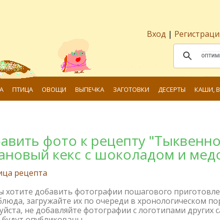
Вход
|
Регистраци
А
ПТИЦА
ОВОЩИ
ВЫПЕЧКА
ЗАГОТОВКИ
ДЕСЕРТЫ
КАШИ, 
авить фото к рецепту "Тыквенно
ановый кекс с шоколадом и мед
ица рецепта
вы хотите добавить фотографии пошагового приготовл
блюда, загружайте их по очереди в хронологическом по
йста, не добавляйте фотографии с логотипами других с
 будут опубликованы.