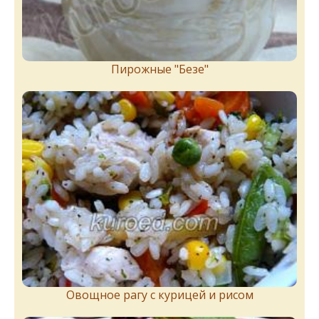
Пирожныe "Бeзe"
Овощное рагу с курицей и рисом