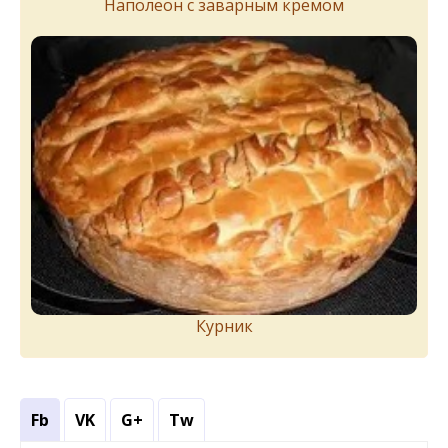
Наполеон с заварным кремом
Курник
Fb
VK
G+
Tw