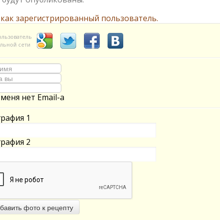
 как зарегистрированный пользователь.
ользователь
льной сети
 меня нет Email-а
рафия 1
рафия 2
бавить фото к рецепту