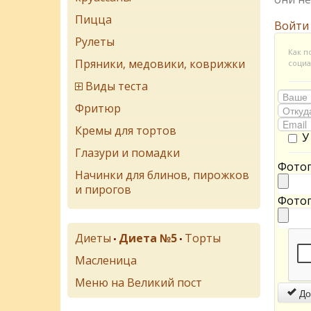
Пицца
Войти
Рулеты
Как п
Пряники, медовики, коврижки
социа
Виды теста
Фритюр
Кремы для тортов
У
Глазури и помадки
Фотог
Начинки для блинов, пирожков
и пирогов
Фотог
Диеты
Диета №5
Торты
•
•
Масленица
Меню на Великий пост
До