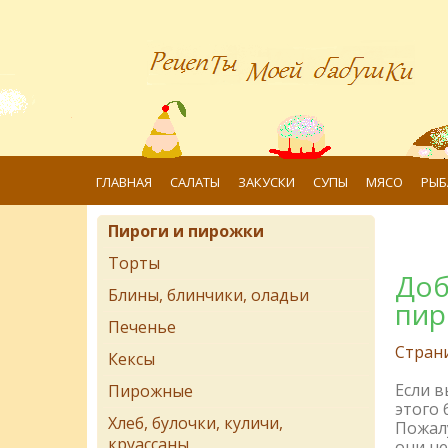
ГЛАВНАЯ
САЛАТЫ
ЗАКУСКИ
СУПЫ
МЯСО
РЫБ
Пироги и пирожки
Торты
Доб
Блины, блинчики, оладьи
пир
Печенье
Стран
Кексы
Если 
Пирожные
этого 
Хлеб, булочки, куличи,
Пожалу
круассаны
они не