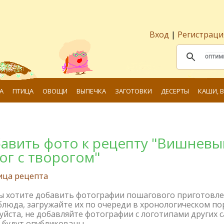
Вход
|
Регистраци
А
ПТИЦА
ОВОЩИ
ВЫПЕЧКА
ЗАГОТОВКИ
ДЕСЕРТЫ
КАШИ, 
авить фото к рецепту "Вишневы
ог с творогом"
ица рецепта
вы хотите добавить фотографии пошагового приготовл
блюда, загружайте их по очереди в хронологическом по
йста, не добавляйте фотографии с логотипами других с
 будут опубликованы.