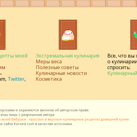
ецепты моей
Экстремальная кулинария
Все, что вы
Меры веса
о кулинарии
ям
Полезные советы
спросить:
ь
Кулинарные новости
Кулинарный
am
,
Twitter
,
Косметика
торскими и охраняются законом об авторском праве.
можны лишь с разрешения
автора
 моей бабушки - простые и вкусные кулинарные рецепты домашней кухни
.
ие сайта
Kuroed.com
в качестве источника.