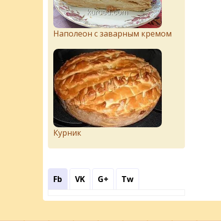
Наполеон с заварным кремом
Курник
Fb
VK
G+
Tw