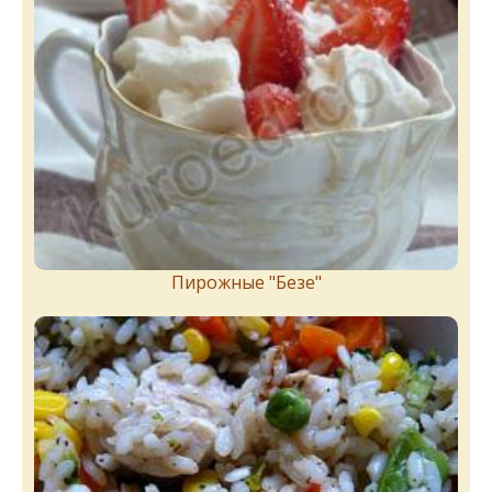
Пирожныe "Бeзe"