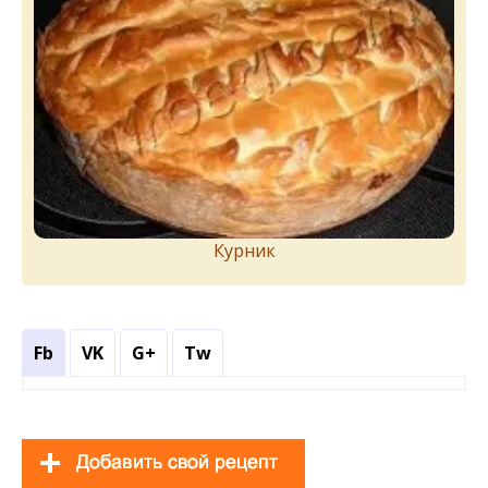
Курник
Fb
VK
G+
Tw