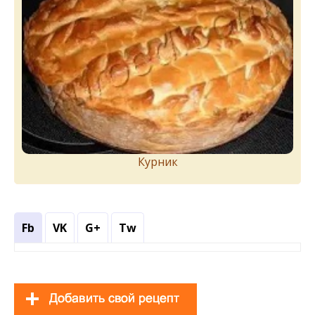
Курник
Fb
VK
G+
Tw