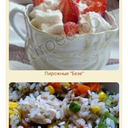
Пирожныe "Бeзe"