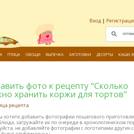
Вход
|
Регистраци
А
ПТИЦА
ОВОЩИ
ВЫПЕЧКА
ЗАГОТОВКИ
ДЕСЕРТЫ
КАШИ, 
авить фото к рецепту "Сколько
но хранить коржи для тортов"
ица рецепта
вы хотите добавить фотографии пошагового приготовл
блюда, загружайте их по очереди в хронологическом по
йста, не добавляйте фотографии с логотипами других с
 будут опубликованы.