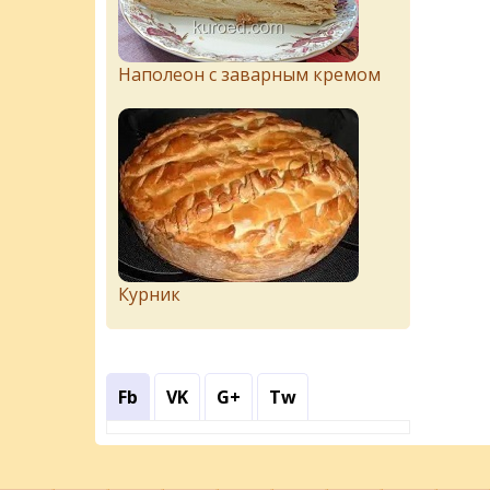
Наполеон с заварным кремом
Курник
Fb
VK
G+
Tw