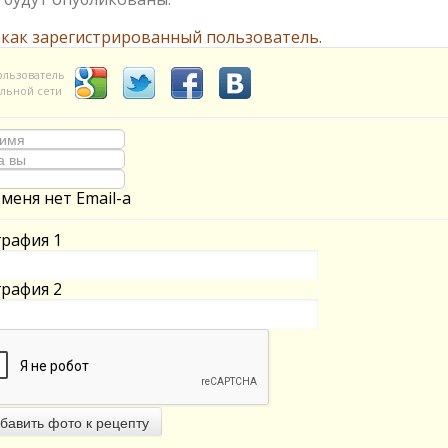
 как зарегистрированный пользователь.
ользователь
льной сети
 меня нет Email-а
рафия 1
рафия 2
бавить фото к рецепту