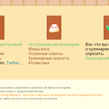
ецепты моей
Экстремальная кулинария
Все, что вы
Меры веса
о кулинарии
ям
Полезные советы
спросить:
ь
Кулинарные новости
Кулинарный
am
,
Twitter
,
Косметика
торскими и охраняются законом об авторском праве.
можны лишь с разрешения
автора
 моей бабушки - простые и вкусные кулинарные рецепты домашней кухни
.
ие сайта
Kuroed.com
в качестве источника.