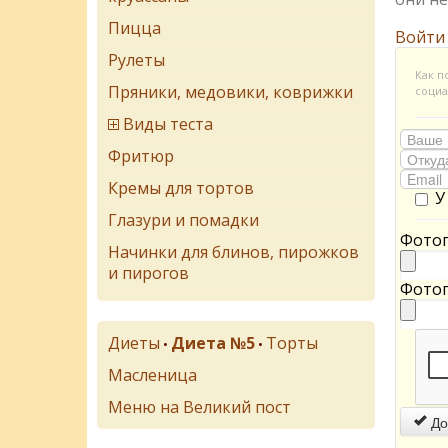
Пицца
Войти
Рулеты
Как п
Пряники, медовики, коврижки
социа
Виды теста
Фритюр
Кремы для тортов
У
Глазури и помадки
Фотог
Начинки для блинов, пирожков
и пирогов
Фотог
Диеты
Диета №5
Торты
•
•
Масленица
Меню на Великий пост
До