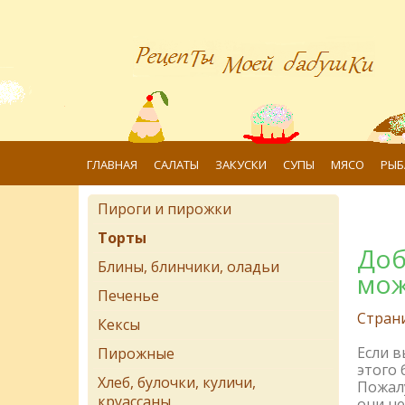
ГЛАВНАЯ
САЛАТЫ
ЗАКУСКИ
СУПЫ
МЯСО
РЫБ
Пироги и пирожки
Торты
Доб
Блины, блинчики, оладьи
мож
Печенье
Стран
Кексы
Если 
Пирожные
этого 
Хлеб, булочки, куличи,
Пожалу
круассаны
они не