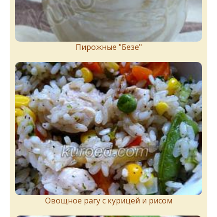
Пирожныe "Бeзe"
Овощное рагу с курицей и рисом