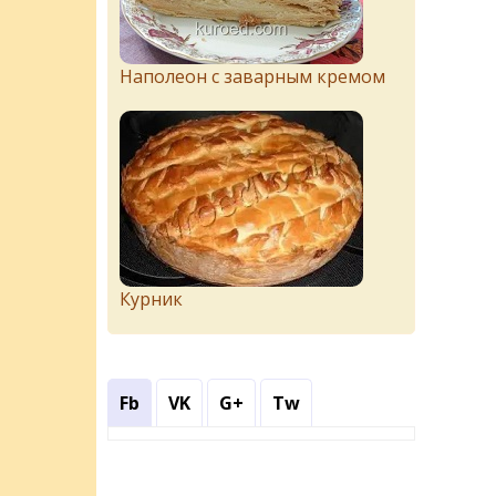
Наполеон с заварным кремом
Курник
Fb
VK
G+
Tw