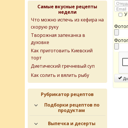
Самые вкусные рецепты
недели
У
Что можно испечь из кефира на
Фотог
скорую руку
Творожная запеканка в
Фотог
духовке
Как приготовить Киевский
торт
Диетический гречневый суп
Как солить и вялить рыбу
До
Рубрикатор рецептов
Подборки рецептов по
продуктам
Выпечка и десерты