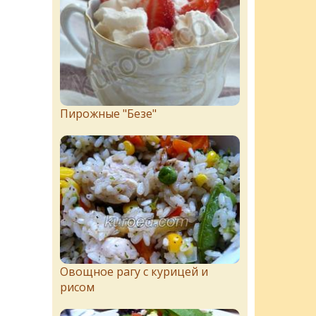
Пирожныe "Бeзe"
Овощное рагу с курицей и
рисом