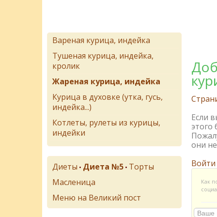
Вареная курица, индейка
Тушеная курица, индейка,
Доб
кролик
кур
Жареная курица, индейка
Курица в духовке (утка, гусь,
Стран
индейка...)
Если 
Котлеты, рулеты из курицы,
этого 
индейки
Пожалу
они не
Войти
Диеты
Диета №5
Торты
•
•
Масленица
Как п
социа
Меню на Великий пост