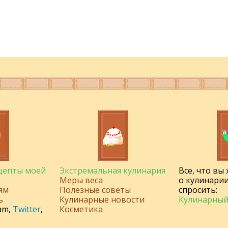
ецепты моей
Экстремальная кулинария
Все, что вы
Меры веса
о кулинарии
ям
Полезные советы
спросить:
ь
Кулинарные новости
Кулинарный
am
,
Twitter
,
Косметика