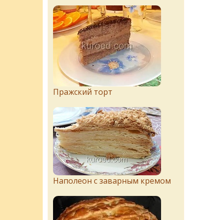
Пражский торт
Наполеон с заварным кремом