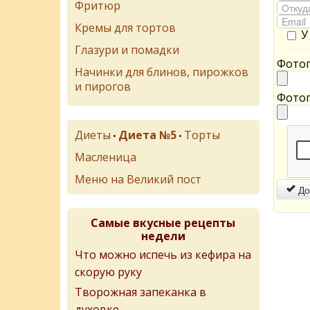
Фритюр
Кремы для тортов
У
Глазури и помадки
Фотог
Начинки для блинов, пирожков
и пирогов
Фотог
Диеты
Диета №5
Торты
•
•
Масленица
Меню на Великий пост
До
Самые вкусные рецепты
недели
Что можно испечь из кефира на
скорую руку
Творожная запеканка в
духовке