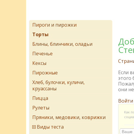
Пироги и пирожки
Торты
Доб
Блины, блинчики, оладьи
Сте
Печенье
Стран
Кексы
Если 
Пирожные
этого 
Хлеб, булочки, куличи,
Пожалу
круассаны
они не
Пицца
Войти
Рулеты
Как п
Пряники, медовики, коврижки
социа
Виды теста