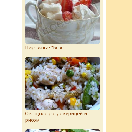
Пирожныe "Бeзe"
Овощное рагу с курицей и
рисом