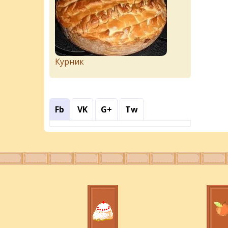
Курник
Fb
VK
G+
Tw