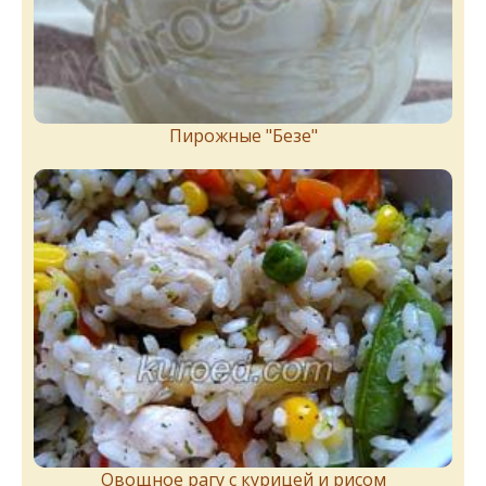
Пирожныe "Бeзe"
Овощное рагу с курицей и рисом