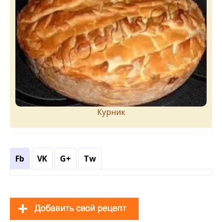
Курник
Fb
VK
G+
Tw