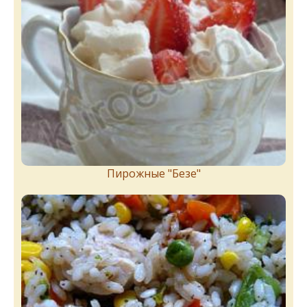
Пирожныe "Бeзe"