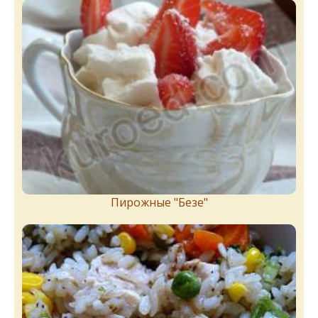
Пирожныe "Бeзe"