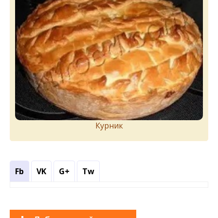
Курник
Fb
VK
G+
Tw