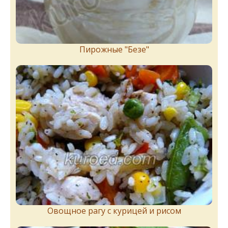
Пирожныe "Бeзe"
Овощное рагу с курицей и рисом