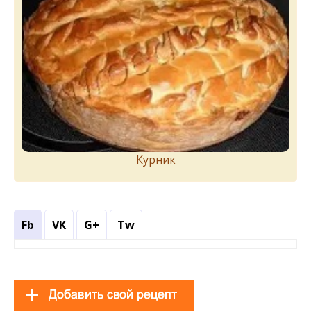
Курник
Fb
VK
G+
Tw