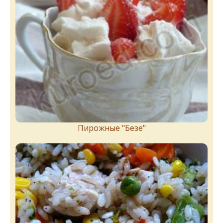
Пирожныe "Бeзe"