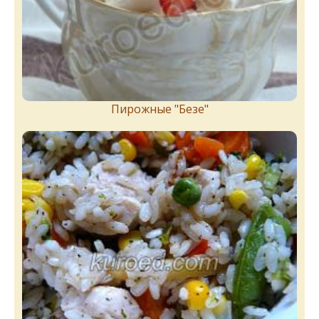
Пирожныe "Бeзe"