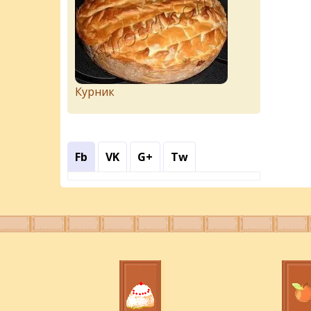
Курник
Fb
VK
G+
Tw