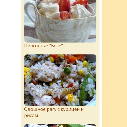
Пирожныe "Бeзe"
Овощное рагу с курицей и
рисом