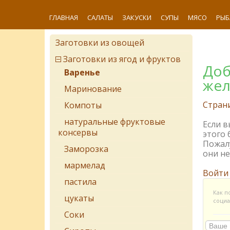
ГЛАВНАЯ
САЛАТЫ
ЗАКУСКИ
СУПЫ
МЯСО
РЫБ
Заготовки из овощей
Заготовки из ягод и фруктов
Доб
Варенье
жел
Маринование
Стран
Компоты
натуральные фруктовые
Если 
консервы
этого 
Пожалу
Заморозка
они не
мармелад
Войти
пастила
Как п
цукаты
социа
Соки