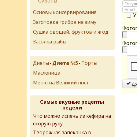
Сиропы
Основы консервирования
У
Заготовка грибов на зиму
Фотог
Сушка овощей, фруктов и ягод
Засолка рыбы
Фотог
Диеты
Диета №5
Торты
•
•
Масленица
Меню на Великий пост
До
Самые вкусные рецепты
недели
Что можно испечь из кефира на
скорую руку
Творожная запеканка в