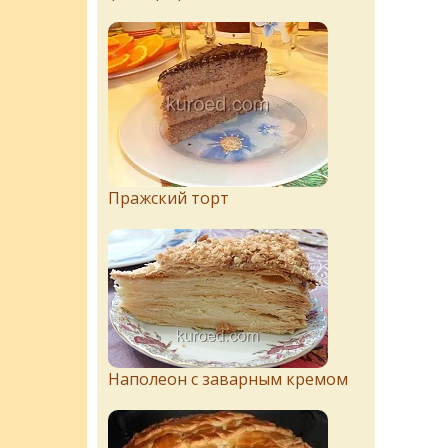
Пражский торт
Наполеон с заварным кремом