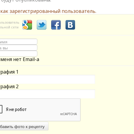
 как зарегистрированный пользователь.
ользователь
льной сети
 меня нет Email-а
рафия 1
рафия 2
бавить фото к рецепту