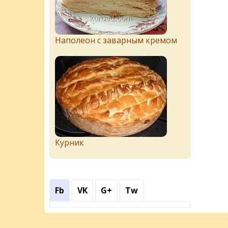
Наполеон с заварным кремом
Курник
Fb
VK
G+
Tw