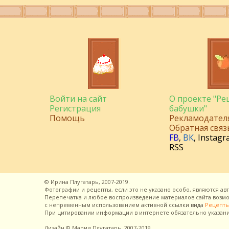
Войти на сайт
О проекте "Р
Регистрация
бабушки"
Помощь
Рекламодател
Обратная связ
FB
,
ВК
,
Instagr
RSS
©
Ирина Плугатарь,
2007-2019.
Фотографии и рецепты, если это не указано особо, являются ав
Перепечатка и любое воспроизведение материалов сайта воз
с непременным использованием активной ссылки вида
Рецепты
При цитировании информации в интернете обязательно указан
Дизайн
© Марии Плугатарь,
2007-2019