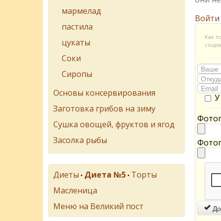
мармелад
Войти
пастила
Как п
цукаты
социа
Соки
Сиропы
Основы консервирования
У
Заготовка грибов на зиму
Фотог
Сушка овощей, фруктов и ягод
Засолка рыбы
Фотог
Диеты
Диета №5
Торты
•
•
Масленица
Меню на Великий пост
До