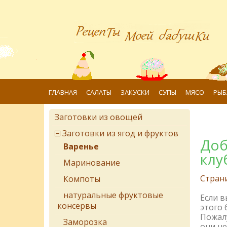
ГЛАВНАЯ
САЛАТЫ
ЗАКУСКИ
СУПЫ
МЯСО
РЫБ
Заготовки из овощей
Заготовки из ягод и фруктов
Доб
Варенье
клу
Маринование
Стран
Компоты
натуральные фруктовые
Если 
консервы
этого 
Пожалу
Заморозка
они не