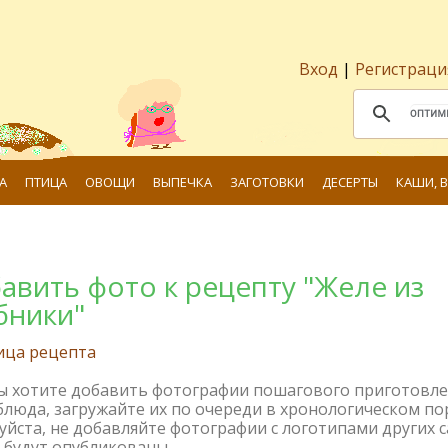
Вход
|
Регистраци
А
ПТИЦА
ОВОЩИ
ВЫПЕЧКА
ЗАГОТОВКИ
ДЕСЕРТЫ
КАШИ, 
авить фото к рецепту "Желе из
бники"
ица рецепта
вы хотите добавить фотографии пошагового приготовл
блюда, загружайте их по очереди в хронологическом по
йста, не добавляйте фотографии с логотипами других с
 будут опубликованы.