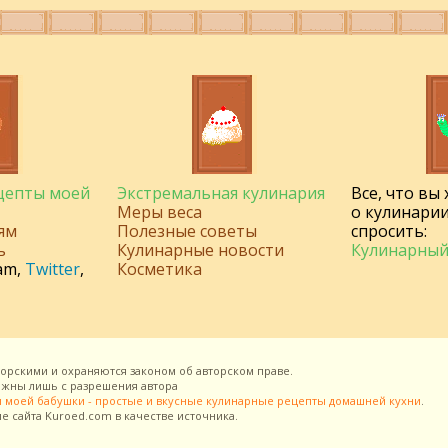
ецепты моей
Экстремальная кулинария
Все, что вы
Меры веса
о кулинарии
ям
Полезные советы
спросить:
ь
Кулинарные новости
Кулинарный
am
,
Twitter
,
Косметика
торскими и охраняются законом об авторском праве.
можны лишь с разрешения
автора
 моей бабушки - простые и вкусные кулинарные рецепты домашней кухни
.
ие сайта
Kuroed.com
в качестве источника.