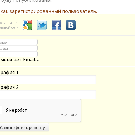
 как зарегистрированный пользователь.
ользователь
льной сети
 меня нет Email-а
рафия 1
рафия 2
бавить фото к рецепту