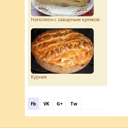
Наполеон с заварным кремом
Курник
Fb
VK
G+
Tw