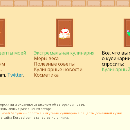
ецепты моей
Экстремальная кулинария
Все, что вы
Меры веса
о кулинарии
ям
Полезные советы
спросить:
ь
Кулинарные новости
Кулинарный
am
,
Twitter
,
Косметика
торскими и охраняются законом об авторском праве.
можны лишь с разрешения
автора
 моей бабушки - простые и вкусные кулинарные рецепты домашней кухни
.
ие сайта
Kuroed.com
в качестве источника.