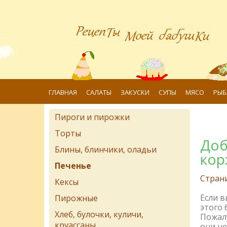
ГЛАВНАЯ
САЛАТЫ
ЗАКУСКИ
СУПЫ
МЯСО
РЫБ
Пироги и пирожки
Торты
Доб
Блины, блинчики, оладьи
кор
Печенье
Стран
Кексы
Если 
Пирожные
этого 
Хлеб, булочки, куличи,
Пожалу
круассаны
они не