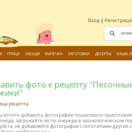
Вход
|
Регистраци
А
ПТИЦА
ОВОЩИ
ВЫПЕЧКА
ЗАГОТОВКИ
ДЕСЕРТЫ
КАШИ, 
авить фото к рецепту "Песочны
жики"
ица рецепта
вы хотите добавить фотографии пошагового приготовл
блюда, загружайте их по очереди в хронологическом по
йста, не добавляйте фотографии с логотипами других с
 будут опубликованы.