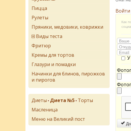
Пицца
Войти
Рулеты
Как п
Пряники, медовики, коврижки
социа
Виды теста
Фритюр
Кремы для тортов
У
Глазури и помадки
Фотог
Начинки для блинов, пирожков
и пирогов
Фотог
Диеты
Диета №5
Торты
•
•
Масленица
Меню на Великий пост
До