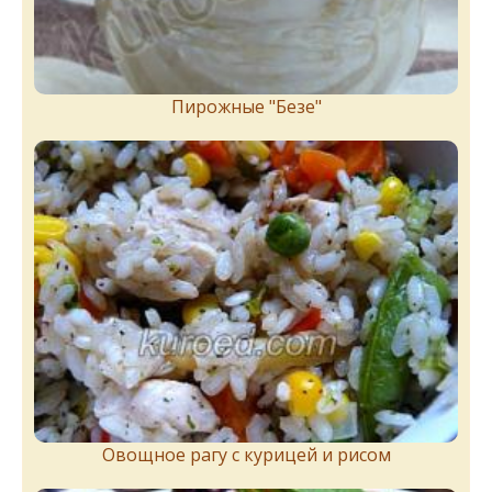
Пирожныe "Бeзe"
Овощное рагу с курицей и рисом