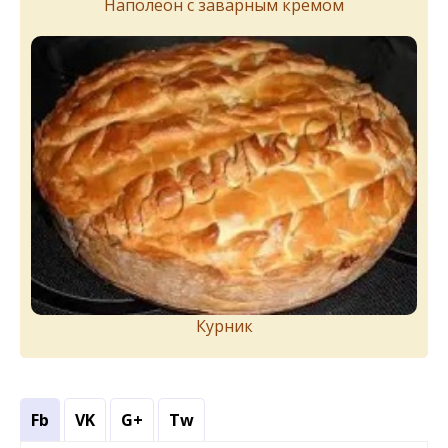
Наполеон с заварным кремом
Курник
Fb
VK
G+
Tw