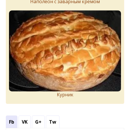
Наполеон с заварным кремом
Курник
Fb
VK
G+
Tw