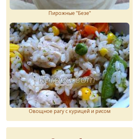
Пирожныe "Бeзe"
Овощное рагу с курицей и рисом