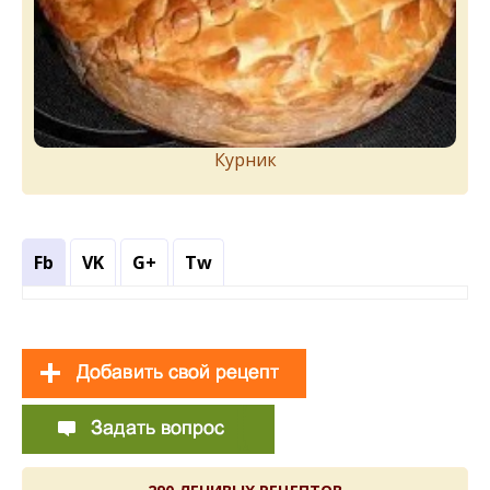
Курник
Fb
VK
G+
Tw