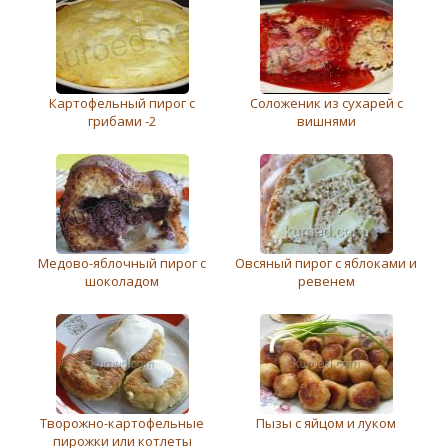
Картофельный пирог с
Соложеник из сухарей с
грибами -2
вишнями
Медово-яблочный пирог с
Овсяный пирог с яблоками и
шоколадом
ревенем
Творожно-картофельные
Пызы с яйцом и луком
пирожки или котлеты