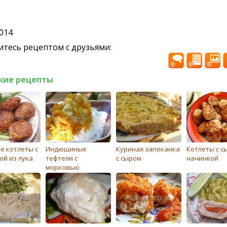
2014
тесь рецептом с друзьями:
жие рецепты
е котлеты с
Индюшиные
Куриная запеканка
Котлеты с с
ой из лука
тефтели с
с сыром
начинкой
морковью