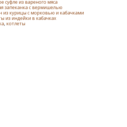
е суфле из вареного мяса
ая запеканка с вермишелью
н из курицы с морковью и кабачками
ы из индейки в кабачках
ка
,
котлеты