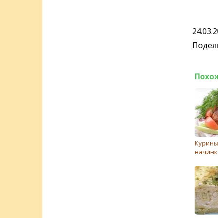
24.03.
Подели
Похо
Курины
начинк