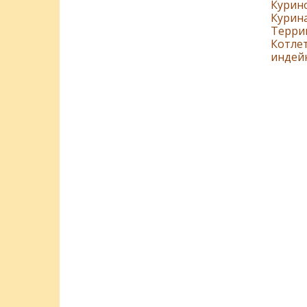
Курино
Курин
Терри
Котлет
индей