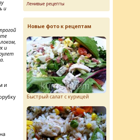
ту
Ленивые рецепты
ь и
Новые фото к рецептам
трогой
пте
локом,
к и
 рулет
а.
м и
Быстрый салат с курицей
орубку
на