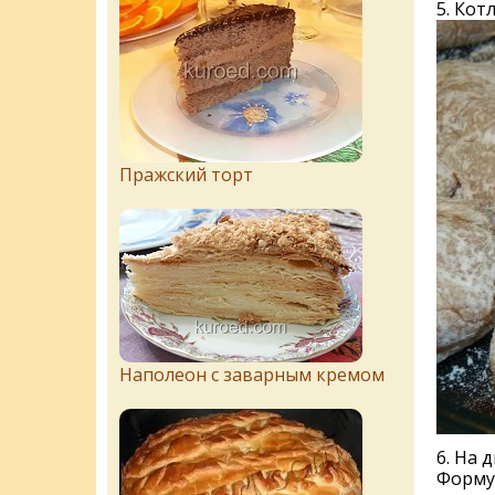
5. Кот
Пражский торт
Наполеон с заварным кремом
6. На 
Форму 