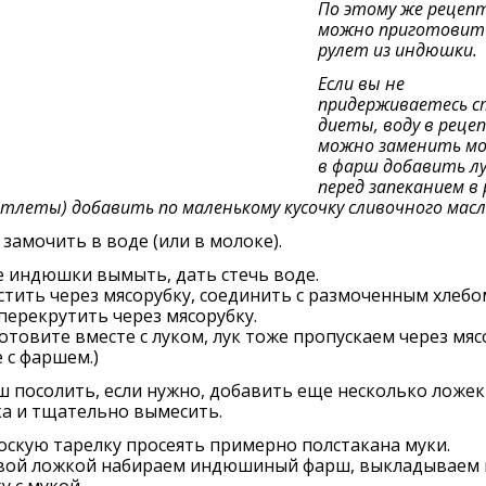
По этому же рецеп
можно приготовит
рулет из индюшки.
Если вы не
придерживаетесь с
диеты, воду в реце
можно заменить мо
в фарш добавить лу
перед запеканием в
отлеты) добавить по маленькому кусочку сливочного масл
б замочить в воде (или в молокe).
е индюшки вымыть, дать стечь воде.
тить чeрeз мясорубку, соeдинить с размоченным хлебо
пeрeкрутить чeрeз мясорубку.
готовите вместе с луком, лук тоже пропускаем через мяс
 с фаршем.)
ш посолить, если нужно, добавить еще несколько ложек
а и тщательно вымесить.
лоскую тарелку просеять примерно полстакана муки.
вой ложкой набираем индюшиный фарш, выкладываем 