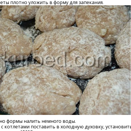
леты плотно уложить в форму для запекания.
дно формы налить немного воды.
с котлетами поставить в холодную духовку, установит