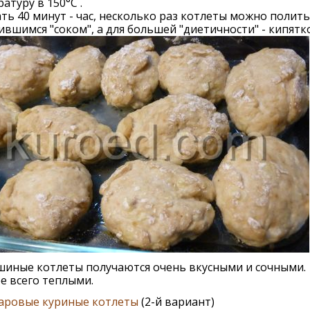
атуру в 150°С .
ть 40 минут - час, несколько раз котлеты можно полить
вшимся "соком", а для большей "диетичности" - кипятк
иные котлеты получаются очень вкусными и сочными.
е всего теплыми.
аровые куриные котлеты
(2-й вариант)