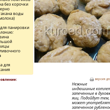
на без корочки
ерно
такана воды
молока)
 для панировки
еланию:
вина
льшой
вицы
сливочного
а
а для
кания
версия дл
овление:
Нежные
индюшиные котле
запеченные в духовк
яиц. Подойдут тем,
может употреблят
запеченное рубленое