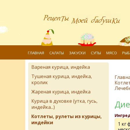
ГЛАВНАЯ
САЛАТЫ
ЗАКУСКИ
СУПЫ
МЯСО
РЫБ
Вареная курица, индейка
Тушеная курица, индейка,
Главн
кролик
Котлет
Лечеб
Жареная курица, индейка
Курица в духовке (утка, гусь,
Дие
индейка...)
Ингре
Котлеты, рулеты из курицы,
индейки
1 кг
неск