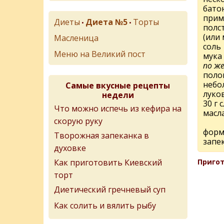
бато
прим
Диеты
Диета №5
Торты
•
•
полс
(или 
Масленица
соль
Меню на Великий пост
мука
по ж
поло
небо
Самые вкусные рецепты
луко
недели
30 г 
Что можно испечь из кефира на
масл
скорую руку
форм
Творожная запеканка в
запе
духовке
Как приготовить Киевский
Пригот
торт
Диетический гречневый суп
Как солить и вялить рыбу