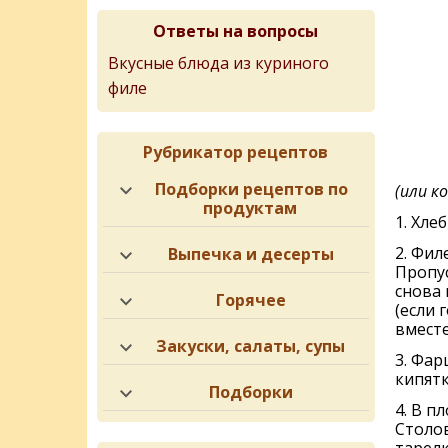
Ответы на вопросы
Вкусные блюда из куриного
филе
Рубрикатор рецептов
Подборки рецептов по
(или к
продуктам
1. Хлe
2. Фил
Выпечка и десерты
Пропус
снова 
Горячее
(если 
вместе
Закуски, салаты, супы
3. Фар
кипятк
Подборки
4. В п
Столо