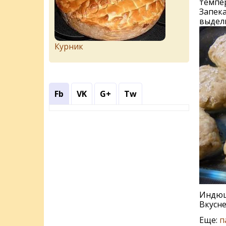
темпер
Запека
выдели
Курник
Fb
VK
G+
Tw
Индюш
Вкусне
Еще:
п