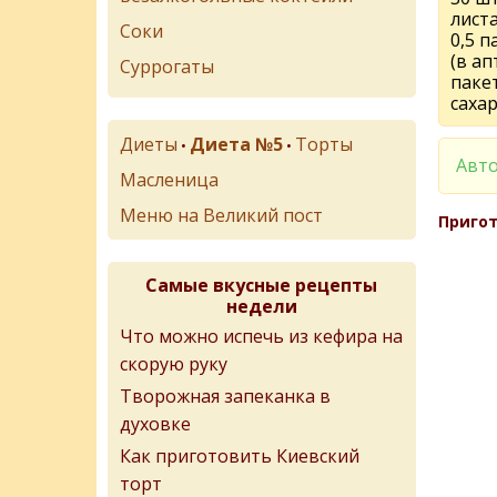
лист
Соки
0,5 п
(в ап
Суррогаты
паке
саха
Диеты
Диета №5
Торты
•
•
Авто
Масленица
Меню на Великий пост
Пригот
Самые вкусные рецепты
недели
Что можно испечь из кефира на
скорую руку
Творожная запеканка в
духовке
Как приготовить Киевский
торт