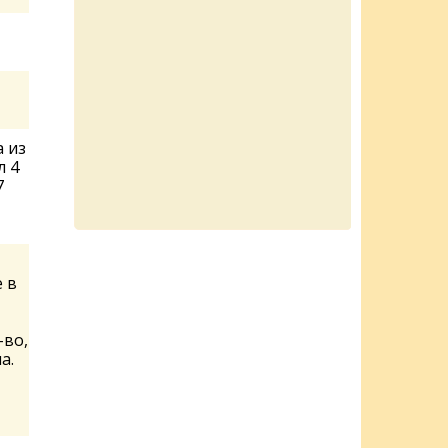
а из
л 4
7
 в
-во,
а.