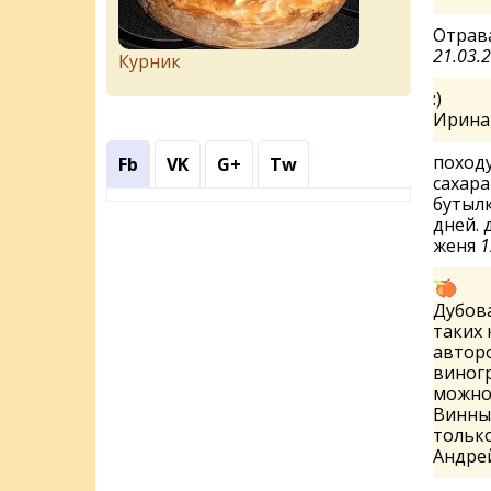
Отрав
21.03.
Курник
:)
Ирин
походу
Fb
VK
G+
Tw
сахара
бутылк
дней. 
женя
1
Дубова
таких 
автор
виногр
можно 
Винный
только
Андре