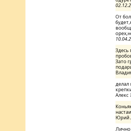
02.12.
От бо
будет
вообще
орех,н
10.04.
Здесь 
пробов
Зато г
подари
Влади
делал 
крепки
Алекс
Коньяк
настаи
Юрий
Лично 