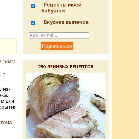
Рецепты моей
бабушки
Вкусная выпечка
я печати
290 ЛЕНИВЫХ РЕЦЕПТОВ
ь 3
.
 из-
ка,
м для
скрытия
огона
.