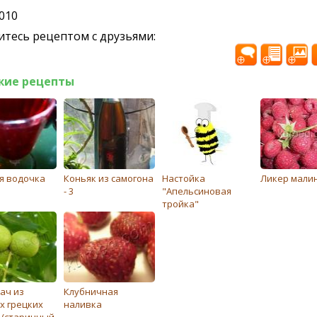
2010
тесь рецептом с друзьями:
жие рецепты
я водочка
Коньяк из самогона
Настойка
Ликер мали
- 3
"Апельсиновая
тройка"
ач из
Клубничная
х грецких
наливка