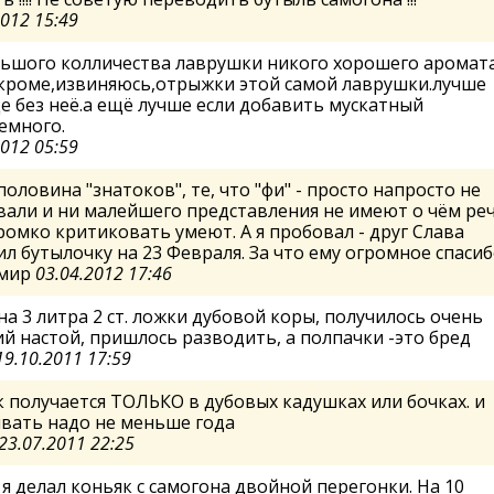
2012 15:49
льшого колличества лаврушки никого хорошего аромата
,кроме,извиняюсь,отрыжки этой самой лаврушки.лучше
 без неё.а ещё лучше если добавить мускатный
емного.
2012 05:59
половина "знатоков", те, что "фи" - просто напросто не
али и ни малейшего представления не имеют о чём речь
ромко критиковать умеют. А я пробовал - друг Слава
л бутылочку на 23 Февраля. За что ему огромное спасиб
мир
03.04.2012 17:46
на 3 литра 2 ст. ложки дубовой коры, получилось очень
й настой, пришлось разводить, а полпачки -это бред
19.10.2011 17:59
 получается ТОЛЬКО в дубовых кадушках или бочках. и
вать надо не меньше года
23.07.2011 22:25
я делал коньяк с самогона двойной перегонки. На 10