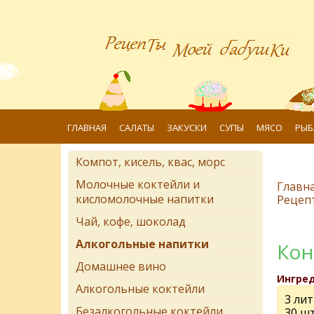
ГЛАВНАЯ
САЛАТЫ
ЗАКУСКИ
СУПЫ
МЯСО
РЫБ
Компот, кисель, квас, морс
Молочные коктейли и
Главн
кисломолочные напитки
Рецеп
Чай, кофе, шоколад
Алкогольные напитки
Кон
Домашнее вино
Ингре
Алкогольные коктейли
3 ли
Безалкогольные коктейли
30 ш