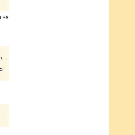
 не
...
о!