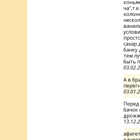
коньяк
ча",т.
колонн
нескол
ванили
услови
просто
сахар 
банку 
тем лу
быть п
03.02.
А в бр
перегн
03.01.
Перед 
бачок 
дрожже
13.12.
афигет
одурет