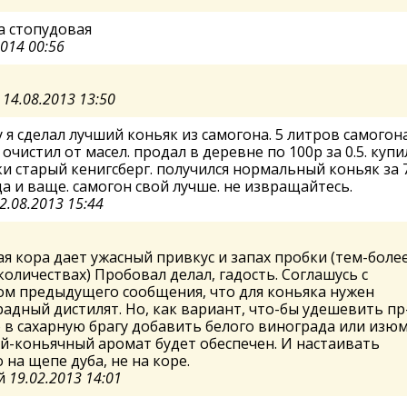
а стопудовая
2014 00:56
а
14.08.2013 13:50
 я сделал лучший коньяк из самогона. 5 литров самогон
 очистил от масел. продал в деревне по 100р за 0.5. купи
и старый кенигсберг. получился нормальный коньяк за 
да и ваще. самогон свой лучше. не извращайтесь.
2.08.2013 15:44
я кора дает ужасный привкус и запах пробки (тем-более
количествах) Пробовал делал, гадость. Соглашусь с
ом предыдущего сообщения, что для коньяка нужен
адный дистилят. Но, как вариант, что-бы удешевить пр
в сахарную брагу добавить белого винограда или изюм
-коньячный аромат будет обеспечен. И настаивать
 на щепе дуба, не на коре.
й
19.02.2013 14:01