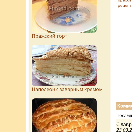
орехов
рецепт
Пражский торт
Наполеон с заварным кремом
Комме
Послед
С лавр
23.03.