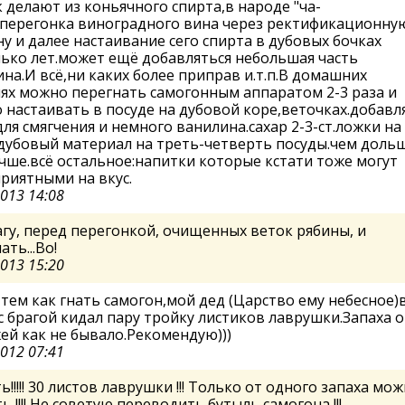
 делают из коньячного спирта,в народе "ча-
е.перегонка виноградного вина через ректификационну
у и далее настаивание сего спирта в дубовых бочках
ько лет.может ещё добавляться небольшая часть
на.И всё,ни каких более приправ и.т.п.В домашних
ях можно перегнать самогонным аппаратом 2-3 раза и
 настаивать в посуде на дубовой коре,веточках.добав
для смягчения и немного ванилина.сахар 2-3-ст.ложки на
дубовый материал на треть-четверть посуды.чем доль
чше.всё остальное:напитки которые кстати тоже могут
риятными на вкус.
2013 14:08
агу, перед перегонкой, очищенных веток рябины, и
ать...Во!
2013 15:20
тем как гнать самогон,мой дед (Царство ему небесное)
с брагой кидал пару тройку листиков лаврушки.Запаха о
й как не бывало.Рекомендую)))
2012 07:41
ь!!!!! 30 листов лаврушки !!! Только от одного запаха мо
ь !!!! Не советую переводить бутыль самогона !!!