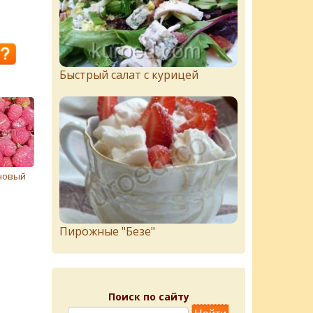
Быстрый салат с курицей
новый
Пирожныe "Бeзe"
Поиск по сайту