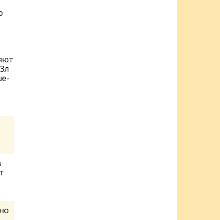
ю
ляют
 3л
ше-
в
т
жно