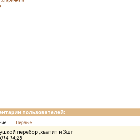
 (старинный
)
нтарии пользователей:
ние
Первые
ушкой перебор ,хватит и 3шт
2014 14:28