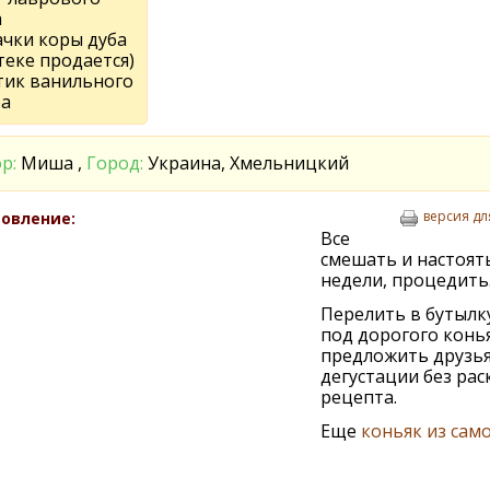
а
ачки коры дуба
теке продается)
тик ванильного
ра
р:
Миша ,
Город:
Украина, Хмельницкий
версия дл
овление:
Все
смешать и настоят
недели, процедить
Перелить в бутылку
под дорогого конья
предложить друзья
дегустации без ра
рецепта.
Еще
коньяк из сам