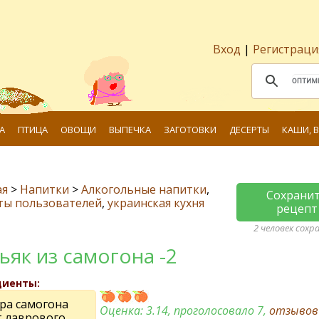
Вход
|
Регистраци
А
ПТИЦА
ОВОЩИ
ВЫПЕЧКА
ЗАГОТОВКИ
ДЕСЕРТЫ
КАШИ, 
ая
>
Напитки
>
Алкогольные напитки
,
Сохрани
ты пользователей
,
украинская кухня
рецепт
2 человек сохр
ьяк из самогона -2
диенты:
тра самогона
Оценка:
3.14
, проголосовало 7,
отзыво
т лаврового