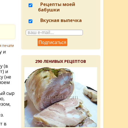
Рецепты моей
бабушки
Вкусная выпечка
я печати
у и
290 ЛЕНИВЫХ РЕЦЕПТОВ
у (в
т) и
у (не
лоем
ый сыр
о,
зом,
з.
т в