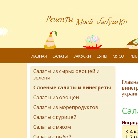
ГЛАВНАЯ
САЛАТЫ
ЗАКУСКИ
СУПЫ
МЯСО
РЫБ
Салаты из сырых овощей и
зелени
Главн
Слоеные салаты и винегреты
винег
украин
Салаты из овощей
Салаты из морепродуктов
Сал
Салаты с курицей
Ингре
Салаты с мясом
3-4 
Салаты с рыбой
1-2 