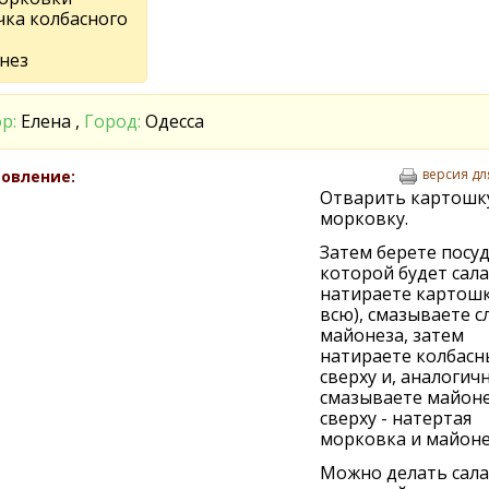
чка колбасного
нез
р:
Елена ,
Город:
Одесса
версия дл
овление:
Отварить картошк
морковку.
Затем берете посуд
которой будет сала
натираете картошк
всю), смазываете с
майонеза, затем
натираете колбасн
сверху и, аналогичн
смазываете майоне
сверху - натертая
морковка и майоне
Можно делать сала