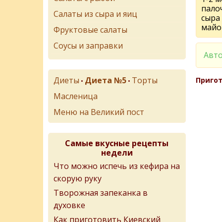
пало
Салаты из сыра и яиц
сыра
майо
Фруктовые салаты
Соусы и заправки
Авто
Диеты
Диета №5
Торты
Пригот
•
•
Масленица
Меню на Великий пост
Самые вкусные рецепты
недели
Что можно испечь из кефира на
скорую руку
Творожная запеканка в
духовке
Как приготовить Киевский