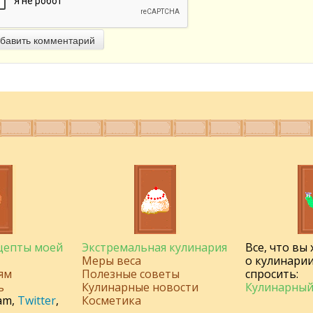
бавить комментарий
ецепты моей
Экстремальная кулинария
Все, что вы
Меры веса
о кулинарии
ям
Полезные советы
спросить:
ь
Кулинарные новости
Кулинарный
am
,
Twitter
,
Косметика