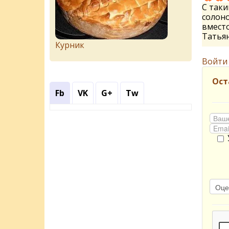
С таки
солоно
вмест
Татья
Курник
Войти
Ост
Fb
VK
G+
Tw