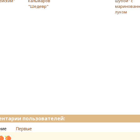
ейский"
кальмаров
шубой" с
"Шедевр"
маринован
луком
нтарии пользователей:
ние
Первые