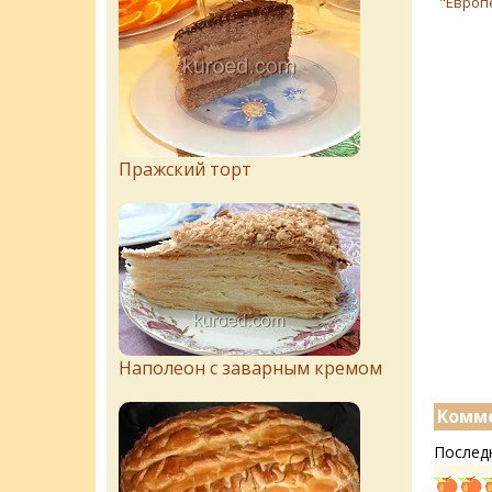
"Европ
Пражский торт
Наполеон с заварным кремом
Комме
Послед