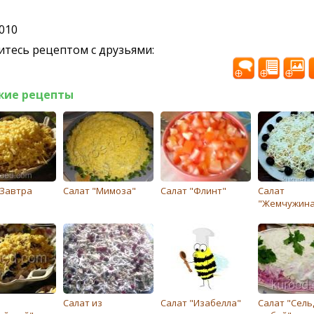
2010
тесь рецептом с друзьями:
жие рецепты
"Завтра
Салат "Мимоза"
Салат "Флинт"
Салат
"Жемчужина
Салат из
Салат "Изабелла"
Салат "Сель