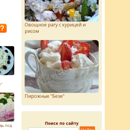
Овощное рагу с курицей и
рисом
"
Пирожныe "Бeзe"
Поиск по сайту
дь под