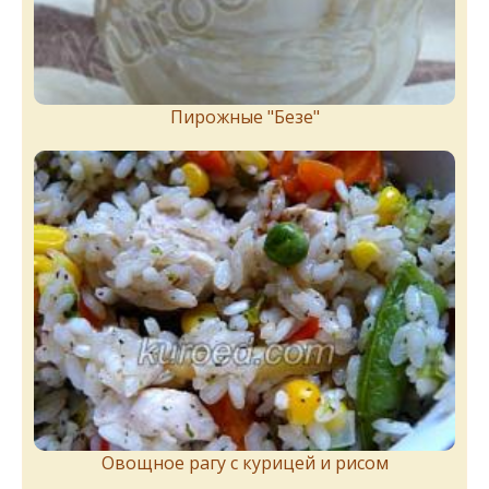
Пирожныe "Бeзe"
Овощное рагу с курицей и рисом