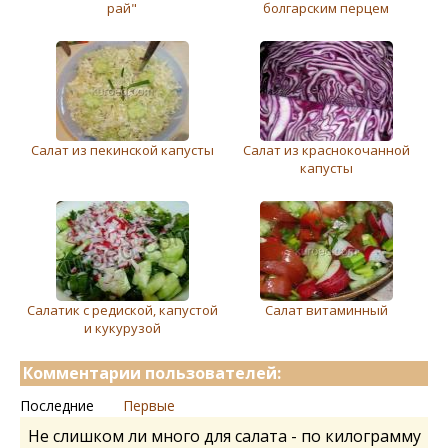
рай"
болгарским пeрцeм
Салат из пекинской капусты
Салат из краснокочанной
капусты
Салатик с редиской, капустой
Cалат витаминный
и кукурузой
Комментарии пользователей:
Последние
Первые
Не слишком ли много для салата - по килограмму