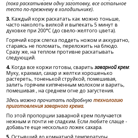
(пока раскатываем одну заготовку, все остальное
тесто по-прежнему в холодильнике).
3.
Каждый корж раскатать как можно тоньше,
часто наколоть вилкой и выпекать 5 минут в
духовке при 200°С (до свело-желтого цвета).
Горячий корж слегка поддеть ножом и аккуратно,
стараясь не поломать, переложить на блюдо.
Сразу же, на теплом противне раскатывать
следующий.
4.
Когда все коржи готовы, сварить
заварной крем
:
Муку, крахмал, сахар и желтки хорошенько
растереть, тоненькой струйкой, помешивая,
залить горячим кипяченным молоком и варить,
помешивая , на среднем огне до загустения.
Здесь можно прочитать подробную
технологию
приготовления заварного крема
.
По этой пропорции заварной крем получается
нежным и почти не сладким. Если любите слаще -
добавьте еще несколько ложек сахара.
5.
Остывший до комнатной температуры