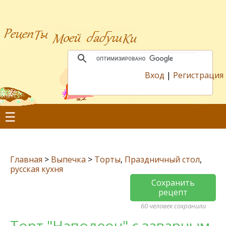
Вход
|
Регистрация
☰
Главная
>
Выпечка
>
Торты
,
Праздничный стол
,
русская кухня
Сохранить
рецепт
60 человек сохранили
Торт "Наполеон" с заварным