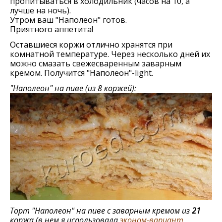
пропитываться в холодильник (часов на 10, а
лучше на ночь).
Утром ваш "Наполеон" готов.
Приятного аппетита!
Оставшиеся коржи отлично хранятся при
комнатной температуре. Через несколько дней их
можно смазать свежесваренным заварным
кремом. Получится "Наполеон"-light.
"Наполеон" на пиве (из 8 коржей):
Торт "Наполеон" на пиве с заварным кремом из
21
коржа (в нем я использовала
эконом-вариант