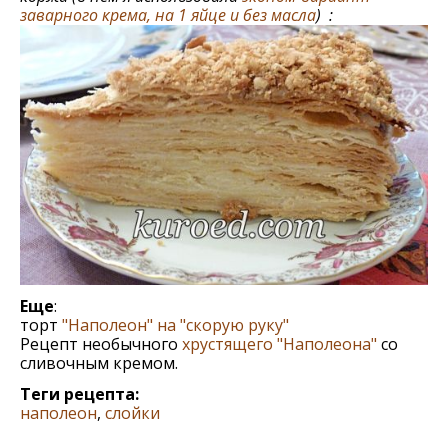
заварного крема, на 1 яйце и без масла
) :
Еще
:
торт
"Наполеон" на "скорую руку"
Рецепт необычного
хрустящего "Наполеона"
со
сливочным кремом.
Теги рецепта:
наполеон
,
слойки