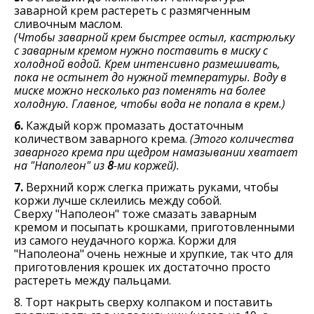
заварной крем растереть с размягченным
сливочным маслом.
(Чтобы заварной крем быстрее остыл, кастрюльку
с заварным кремом нужно поставить в миску с
холодной водой. Крем интенсивно размешивать,
пока не остынет до нужной температуры. Воду в
миске можно несколько раз поменять на более
холодную. Главное, чтобы вода не попала в крем.)
6.
Каждый корж промазать достаточным
количеством заварного крема.
(Этого количества
заварного крема при щедром намазывании хватает
на "Наполеон" из
8
-ми коржей).
7.
Верхний корж слегка прижать руками, чтобы
коржи лучше склеились между собой.
Сверху "Наполеон" тоже смазать заварным
кремом и посыпать крошками, приготовленными
из самого неудачного коржа. Коржи для
"Наполеона" очень нежные и хрупкие, так что для
приготовления крошек их достаточно просто
растереть между пальцами.
8. Торт накрыть сверху колпаком и поставить