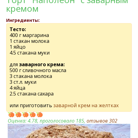
кремом
Ингредиенты:
Тесто:
400 г маргарина
1 стакан молока
1 яйцо
4.5 стакана муки
для
заварного крема:
500 г сливочного масла
3 стакана молока
3 ст.л. муки
4 яйца
2.5 стакана сахара
или приготовить
заварной крем на желтках
Оценка:
4.78
, проголосовало 185,
отзывов
302