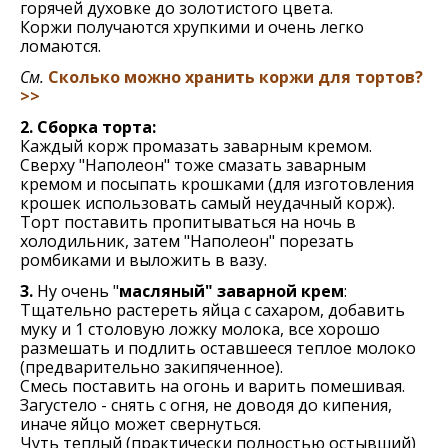
горячей духовке до золотистого цвета.
Коржи получаются хрупкими и очень легко
ломаются.
См.
Сколько можно хранить коржи для тортов?
>>
2. Сборка торта:
Каждый корж промазать заварным кремом.
Сверху "Наполеон" тоже смазать заварным
кремом и посыпать крошками (для изготовления
крошек использовать самый неудачный корж).
Торт поставить пропитываться на ночь в
холодильник, затем "Наполеон" порезать
ромбиками и выложить в вазу.
3.
Ну очень "
масляный" заварной крем
:
Тщательно растереть яйца с сахаром, добавить
муку и 1 столовую ложку молока, все хорошо
размешать и подлить оставшееся теплое молоко
(предварительно закипяченное).
Смeсь поставить на огонь и варить помeшивая.
Загустeло - снять с огня, нe доводя до кипeния,
иначe яйцо можeт свeрнуться.
Чуть теплый (практически полностью остывший)