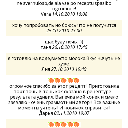
ne svernulosb,delala vse po receptu!spasibo
ogromnoe!
Vera
14.10.2010 16:08
хочу попробовать но боюсь что не получится
25.10.2010 23:00
щас буду печь....))
таня
26.10.2010 17:45
я готовлю на воде,вместо молока.Вкус ничуть не
хуже.
Лия
27.10.2010 19:49
огромное спасибо за этот рецепт!! Приготовила
торт точь-в-точь как сказано в рецептуре -
результата удивил. Выпечка мой конек и смело
заявляю - очень граммотный автор!!! Все важные
моменты учтены!! И новичок справится!!!
Дарья
02.11.2010 19:07