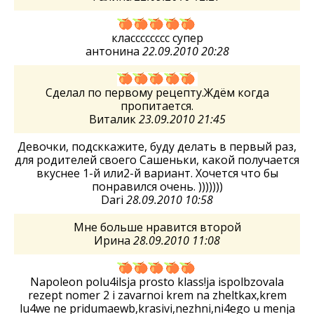
класссссссс супер
антонина
22.09.2010 20:28
Сделал по первому рецепту.Ждём когда
пропитается.
Виталик
23.09.2010 21:45
Девочки, подсккажите, буду делать в первый раз,
для родителей своего Сашеньки, какой получается
вкуснее 1-й или2-й вариант. Хочется что бы
понравился очень. )))))))
Dari
28.09.2010 10:58
Мне больше нравится второй
Ирина
28.09.2010 11:08
Napoleon polu4ilsja prosto klass!ja ispolbzovala
rezept nomer 2 i zavarnoi krem na zheltkax,krem
lu4we ne pridumaewb,krasivi,nezhni,ni4ego u menja