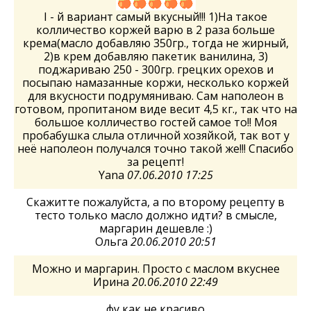
I - й вариант самый вкусный!!! 1)На такое
колличество коржей варю в 2 раза больше
крема(масло добавляю 350гр., тогда не жирный,
2)в крем добавляю пакетик ванилина, 3)
поджариваю 250 - 300гр. грецких орехов и
посыпаю намазанные коржи, несколько коржей
для вкусности подрумяниваю. Сам наполеон в
готовом, пропитаном виде весит 4,5 кг., так что на
большое колличество гостей самое то!! Моя
пробабушка слыла отличной хозяйкой, так вот у
неё наполеон получался точно такой же!!! Спасибо
за рецепт!
Yana
07.06.2010 17:25
Скажитте пожалуйста, а по второму рецепту в
тесто только масло должно идти? в смысле,
маргарин дешевле :)
Ольга
20.06.2010 20:51
Можно и маргарин. Просто с маслом вкуснее
Ирина
20.06.2010 22:49
фу как не красиво