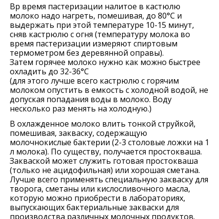
Вр время пастеризации налитое в кастюлю
молоко надо нагреть, помешивая, до 80°С и
выдержать при этой температуре 10-15 минут,
сняв кастрюлю с огня (температуру молока во
время пастеризации измеряют спиртовым
термометром без деревянной оправы).
Затем горячее молоко нужно как можно быстрее
охладить до 32-36°С
(для этого лучше всего кастрюлю с горячим
молоком опустить в емкость с холодной водой, не
допуская попадания воды в молоко. Воду
несколько раз менять на холодную.)
В охлажденное молоко влить тонкой струйкой,
помешивая, закваску, содержащую
молочнокислые бактерии (2-3 столовые ложки на 1
л молока). По существу, получается простокваша.
Закваской может служить готовая простокваша
(только не ацидофильная) или хорошая сметана.
Лучше всего применять специальную закваску для
творога, сметаны или кислосливочного масла,
которую можно приобрести в лабораториях,
выпускающих бактериальные закваски для
производства различных молочных продуктов.