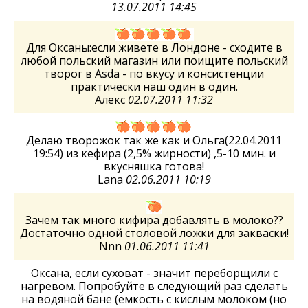
13.07.2011 14:45
Для Оксаны:если живете в Лондоне - сходите в
любой польский магазин или поищите польский
творог в Asda - по вкусу и консистенции
практически наш один в один.
Алекс
02.07.2011 11:32
Делаю творожок так же как и Ольга(22.04.2011
19:54) из кефира (2,5% жирности) ,5-10 мин. и
вкусняшка готова!
Lana
02.06.2011 10:19
Зачем так много кифира добавлять в молоко??
Достаточно одной столовой ложки для закваски!
Nnn
01.06.2011 11:41
Оксана, если суховат - значит переборщили с
нагревом. Попробуйте в следующий раз сделать
на водяной бане (емкость с кислым молоком (но