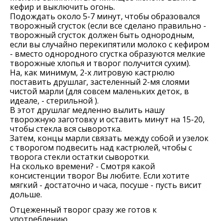
кефир и выключить огонь.
Подождать около 5-7 минут, чтобы образовался
творожный сгусток (если все сделано правильно -
творожный сгусток должен быть однородным,
если вы случайно перекипятили молоко с кефиром
- вместо однородного сгустка образуются мелкие
творожные хлопья и творог получится сухим).
На, как минимум, 2-х литровую кастрюлю
поставить друшлаг, застеленный 2-мя слоями
чистой марли (для совсем маленьких деток, в
идеале, - стерильной ).
В этот друшлаг медленно вылить нашу
творожную заготовку и оставить минут на 15-20,
чтобы стекла вся сыворотка.
Затем, концы марли связать между собой и узелок
с творогом подвесить над кастрюлей, чтобы с
творога стекли остатки сыворотки.
На сколько времени? - Смотря какой
консистенции творог Вы любите. Если хотите
мягкий - достаточно и часа, посуше - пусть висит
дольше.
Отцеженный творог сразу же готов к
употреблению.