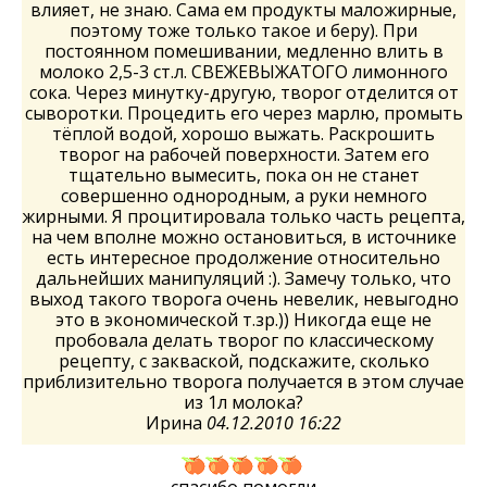
влияет, не знаю. Сама ем продукты маложирные,
поэтому тоже только такое и беру). При
постоянном помешивании, медленно влить в
молоко 2,5-3 ст.л. СВЕЖЕВЫЖАТОГО лимонного
сока. Через минутку-другую, творог отделится от
сыворотки. Процедить его через марлю, промыть
тёплой водой, хорошо выжать. Раскрошить
творог на рабочей поверхности. Затем его
тщательно вымесить, пока он не станет
совершенно однородным, а руки немного
жирными. Я процитировала только часть рецепта,
на чем вполне можно остановиться, в источнике
есть интересное продолжение относительно
дальнейших манипуляций :). Замечу только, что
выход такого творога очень невелик, невыгодно
это в экономической т.зр.)) Никогда еще не
пробовала делать творог по классическому
рецепту, с закваской, подскажите, сколько
приблизительно творога получается в этом случае
из 1л молока?
Ирина
04.12.2010 16:22