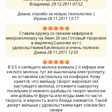
Владимир.
29.12.2011 07:52
Диана, спасибо за новую технологию :)
Ирина
28.11.2011 13:17
Ставим кружку со свежим кефиром в
микроволновку на 3мин 20 сек.Готовый творожок
в марлечку.Сыночек ест с
удовольствием.Кисленько и очень полезно.
Диана
28.11.2011 12:55
В 0,5 л кипящего молока вливала 2 л кефира или
кислого молока, тут же выключала электроплиту,
но оставляла кастрюльку на конфорке. Кому
кажется, что малышу творог жирноват (из
настоящего молока), отожмите сыворотку
посильнее и немного разбавьте творог молоком
или добавьте фрукты или ягоды вместо части
творога, и жирность всего блюда снижается. Такой
десерт малыши с удовольствием едят совсем без
сахара