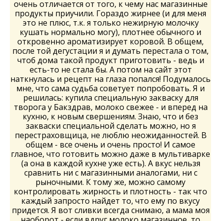
очень отличается от того, к чему нас магазинные
продукты приучили. Гораздо жирнее (и для меня
это не плюс, т.к. я только нежирную молочку
кушать нормально могу), плотнее обычного и
откровенно ароматизирует коровой. В общем,
после той дегустации я и думать перестала о том,
чтоб дома такой продукт приготовить - ведь и
есть-то не стала бы. А потом на сайт этот
наткнулась и рецепт на глаза попался! Подумалось
мне, что сама судьба советует попробовать. Я и
решилась: купила специальную закваску для
творога у Бакздрав, молоко свежее - и вперед на
кухню, к новым свершениям. Знаю, что и без
закваски специальной сделать можно, но я
перестраховщица, не люблю неожиданностей. В
общем - все очень и очень просто! И самое
главное, что готовить можно даже в мультиварке
(а она в каждой кухне уже есть). А вкус нельзя
сравнить ни с магазинными аналогами, ни с
рыночными. К тому же, можно самому
контролировать жирность и плотность - так что
каждый запросто найдет то, что ему по вкусу
придется. Я вот сливки всегда снимаю, а мама моя
наоборот - если вдруг молоко магазинное, то