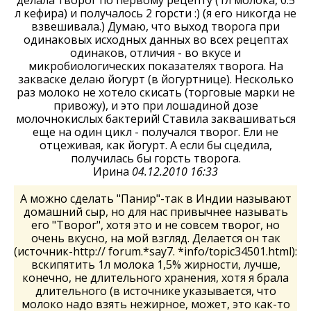
делала творог по первому рецепту (1л молока, 0.5
л кефира) и получалось 2 горсти :) (я его никогда не
взвешивала.) Думаю, что выход творога при
одинаковых исходных данных во всех рецептах
одинаков, отличия - во вкусе и
микробиологических показателях творога. На
закваске делаю йогурт (в йогуртнице). Несколько
раз молоко не хотело скисать (торговые марки не
привожу), и это при лошадиной дозе
молочнокислых бактерий! Ставила заквашиваться
еще на один цикл - получался творог. Ели не
отцеживая, как йогурт. А если бы сцедила,
получилась бы горсть творога.
Ирина
04.12.2010 16:33
А можно сделать "Панир"-так в Индии называют
домашний сыр, но для нас привычнее называть
его "Творог", хотя это и не совсем творог, но
очень вкусно, на мой взгляд. Делается он так
(источник-http:// forum.*say7. *info/topic34501.html):
вскипятить 1л молока 1,5% жирности, лучше,
конечно, не длительного хранения, хотя я брала
длительного (в источнике указывается, что
молоко надо взять нежирное, может, это как-то