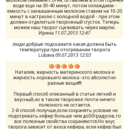
молоком снимаем с огня, оставляем в этой горячей
воде еще на 30-40 минут, потом охлаждаем -
емкость с заквашенным молоком ставим на 10-20
минут в кастрюлю с холодной водой - при этом
должен отделиться творожный сгусток. Теперь
можем наш творог сцеживать через марлю.
Ирина
11.07.2013 12:47
люди добрые подскажите какая должна быть
температура при отогревании творога
Lubava
09.07.2013 12:03
Наталия, жирность материнского молока и
жирность коровьего молока -это абсолютно
разные вещи!!!!
Первый способ описанный в статье легкий и
вкусный,но в таком творожке почти ничего
полезного не остается.
2-й способ получше,если сохранять условие не
подогревать кефир больше чем до50градусов,то
все полезные свойства сохраняются.Но вкус
творога зависит от вкуса кефира, если кефир был