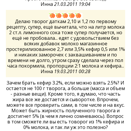
Инна
21.03.2011 19:04
Делаю творог даткам 2,10 и 1,2 по первому
рецепту, супер, ещё вычитала, что на литр молока
2 ст.л. лимонного сока тоже супер получается, но
ещё не пробовала... едят с удовольствием без
всяких добавок молоко магазинное
простерилизованное 2,7 или 3,5% кефир 0,5 или 1%
и никаких заморочек с заквашиванием и по
времени не долго, утром сразу сделала через пол
часа покормила, пропорции 2:1 молока и кефира...
Инна
19.03.2011 00:28
Зачем брать кефир 3.2%, если можно взять 2.5%? И
остается не 100 г творога, а больше (масса и объем
- разные вещи). Кроме того, я думаю, что часть
жира все же достается и сыворотке. Впрочем,
можете все проверить сами, в том числе и на вкус.
Может быть жирность полученного творога и
достигнет 5% (в чем я лично сомневаюсь). Вопрос
в том сможете ли вы есть товорог из 1% кефира и
0% молока, и так ли уж это полезно?