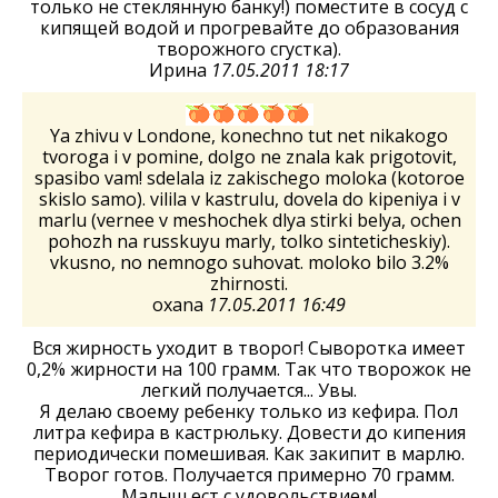
только не стеклянную банку!) поместите в сосуд с
кипящей водой и прогревайте до образования
творожного сгустка).
Ирина
17.05.2011 18:17
Ya zhivu v Londone, konechno tut net nikakogo
tvoroga i v pomine, dolgo ne znala kak prigotovit,
spasibo vam! sdelala iz zakischego moloka (kotoroe
skislo samo). vilila v kastrulu, dovela do kipeniya i v
marlu (vernee v meshochek dlya stirki belya, ochen
pohozh na russkuyu marly, tolko sinteticheskiy).
vkusno, no nemnogo suhovat. moloko bilo 3.2%
zhirnosti.
oxana
17.05.2011 16:49
Вся жирность уходит в творог! Сыворотка имеет
0,2% жирности на 100 грамм. Так что творожок не
легкий получается... Увы.
Я делаю своему ребенку только из кефира. Пол
литра кефира в кастрюльку. Довести до кипения
периодически помешивая. Как закипит в марлю.
Творог готов. Получается примерно 70 грамм.
Малыш ест с удовольствием!