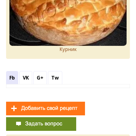
Курник
Fb
VK
G+
Tw