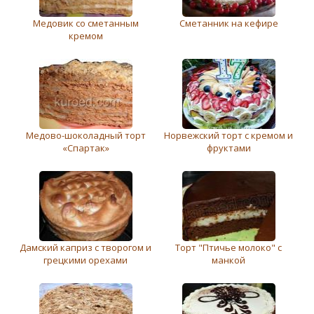
Медовик со сметанным
Сметанник на кефире
кремом
Медово-шоколадный торт
Норвежский торт с кремом и
«Спартак»
фруктами
Дамский каприз с творогом и
Торт "Птичье молоко" с
грецкими орехами
манкой