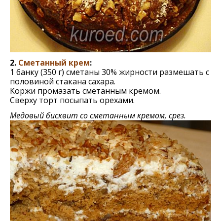
2.
Сметанный крем
:
1 банку (350 г) сметаны 30% жирности размешать с
половиной стакана сахара.
Коржи промазать сметанным кремом.
Сверху торт посыпать орехами.
Медовый бисквит со сметанным кремом, срез.