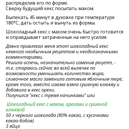
распределив его по форме.
Сверху будущий кекс посыпать маком.
Выпекать 45 минут в духовке при температуре
180°C, дать остыть и вынуть из формы.
Шоколадный кекс с маком очень быстро готовится
и оправдывает затраченные на него усилия.
Давно привлекал меня этот шоколадный кекс
немного необычным рецептом и неоднозначными
комментариями.
Решила испечь, незначительно изменив рецепт, -
т.к. стараюсь сейчас во всей выпечке по
возможности уменьшать количество жира,
сливочное масло заменила готовым яблочным пюре,
кроме того, вместо изюма взяла сушеную клюкву и
добавила в кекс орехи.
Получился "кекс с тремя начинками" или
Шоколадный кекс с маком, орехами и сушеной
клюквой
50 г черного шоколада (80% какао, с кусочками
какао-бобов)
3 яйца