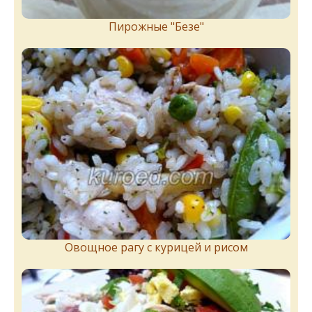
Пирожныe "Бeзe"
Овощное рагу с курицей и рисом