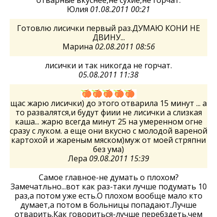
отварные вкуснее,не сухие,не горчат.
Юлия
01.08.2011 00:21
Готовлю лисички первый раз.ДУМАЮ КОНИ НЕ
ДВИНУ...
Марина
02.08.2011 08:56
лисички и так никогда не горчат.
05.08.2011 11:38
щас жарю лисички) до этого отварила 15 минут ... а
то развалятся,и будут фиии не лисички а слизкая
каша... жарю всегда минут 25 на умеренном огне
сразу с луком. а еще они вкусно с молодой вареной
картохой и жареным мяском)муж от моей стряпни
без ума)
Лера
09.08.2011 15:39
Самое главное-не думать о плохом?
Замечатльно...вот как раз-таки лучше подумать 10
раз,а потом уже есть.О плохом вообще мало кто
думает,а потом в больницы попадают.Лучше
отварить.Как говориться-лучше перебздеть.чем