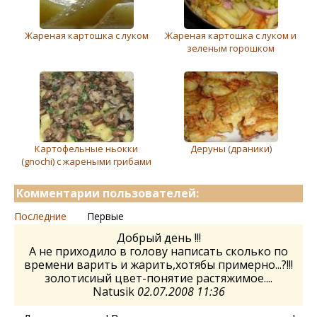
Жареная картошка с луком
Жареная картошка с луком и
зеленым горошком
Картофельные ньокки
Деруны (драники)
(gnochi) с жареными грибами
Комментарии пользователей:
Последние
Первые
Добрый день !!!
А не приходило в голову написать сколько по
времени варить и жарить,хотябы примерно...?!!!
золотисиый цвет-понятие растяжимое....
Natusik
02.07.2008 11:36