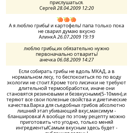
прислушаться.
Сергей
28.04.2009 12:20
А я люблю грибы! и картофель! папа только пока
не сварил думаю вкусно
АлинкА
26.07.2009 19:19
люблю грибы,их обязательно нужно
первоначально отварить!
анечка
06.08.2009 14:27
Если собирать грибы не вдоль МКАД, а в
нормальном лесу, то беспокоиться по по воду
экологии не стоит.Кроме того лисички не требуют
длительной термообработки, иначе они
становятся резиновыми и безвкусными(5-10мин),и
теряют все свои полезные свойства и диетические
качества.Варка для съедобных грибов абсолютно
лишний этап убивающий вкус,максимум -
бланшировка! А вообще по этому рецепту можно
приготовить что угодно, только меняй
ингредиенты!Самым вкусным здесь будет -