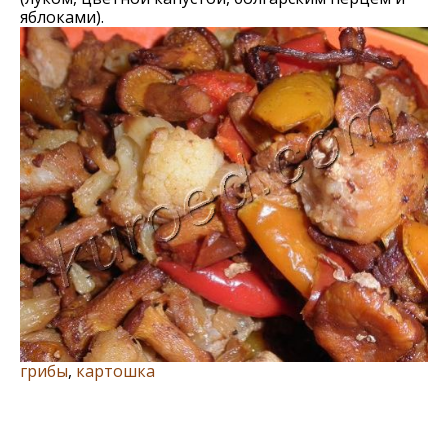
яблоками).
грибы
,
картошка