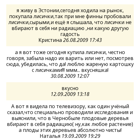
я живу в Эстонии,сегодня ходила на рынок,
покупала лисички,так при мне финны пробовали
лисички,сырыми,и ещё я слышала, что лисички не
вбирают в себя ни радиацию ,ни какую другую
гадость
Кристина
26.08.2009 17:43
а я вот тоже сегодня купила лисички, честно
говоря, забыла надо их варить или нет, посмотрев
сюда, убедилась, что да! люблю жареную картошку
с лисичками!!! ммм... вкусняшка!
30.08.2009 12:07
вкусно
12.09.2009 13:18
А вот я видела по телевизору, как один учёный
сказал,что специально проводили исследования и
выяснили, что в Чернобыле плодовые деревья
вбирают в себя радиацию( ну,как любое растение)
а плоды этих деревьев абсолютно чисты!
Наталья
19.09.2009 19:29