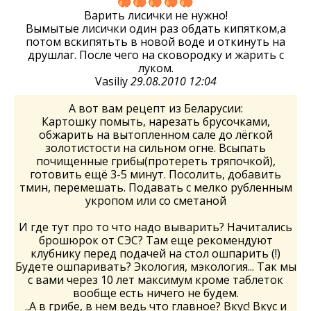
Варить лисички не нужно!
Вымытые лисички один раз обдать кипятком,а
потом вскипятьть в новой воде и откинуть на
друшлаг. После чего на сковородку и жарить с
луком.
Vasiliy
29.08.2010 12:04
А вот вам рецепт из Беларусии:
Картошку помыть, нарезать брусочками,
обжарить на вытопленном сале до лёгкой
золотистости на сильном огне. Всыпать
почищенные грибы(протереть тряпочкой),
готовить ещё 3-5 минут. Посолить, добавить
тмин, перемешать. Подавать с мелко рубленным
укропом или со сметаной
И где тут про то что надо выварить? Начитались
брошюрок от СЭС? Там еще рекомендуют
клубнику перед подачей на стол ошпарить (!)
Будете ошпаривать? Экология, мэкология... Так мы
с вами через 10 лет максимум кроме таблеток
вообще есть ничего не будем.
..А в грибе, в нем ведь что главное? Вкус! Вкус и