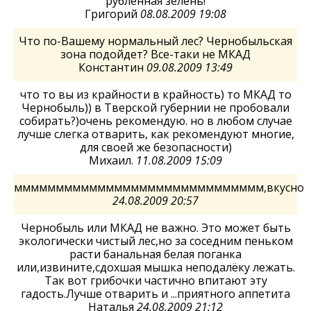
рубленная зелень!
Григорий
08.08.2009 19:08
Что по-Вашему нормальный лес? Чернобыльская
зона подойдет? Все-таки не МКАД
Константин
09.08.2009 13:49
что то вы из крайности в крайность) то МКАД то
Чернобыль)) в Тверской губернии не пробовали
собирать?)очень рекомендую. но в любом случае
лучше слегка отварить, как рекомендуют многие,
для своей же безопасности)
Михаил.
11.08.2009 15:09
мммммммммммммммммммммммммммммм,вкусно
24.08.2009 20:57
Чернобыль или МКАД не важно. Это может быть
экологически чистый лес,но за соседним пеньком
расти банальная белая поганка
или,извините,сдохшая мышка неподалёку лежать.
Так вот грибочки частично впитают эту
гадость.Лучше отварить и ...приятного аппетита
Наталья
24.08.2009 21:12