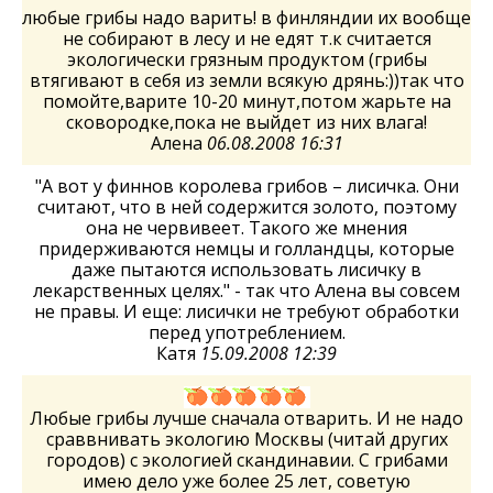
любые грибы надо варить! в финляндии их вообще
не собирают в лесу и не едят т.к считается
экологически грязным продуктом (грибы
втягивают в себя из земли всякую дрянь:))так что
помойте,варите 10-20 минут,потом жарьте на
сковородке,пока не выйдет из них влага!
Алена
06.08.2008 16:31
"А вот у финнов королева грибов – лисичка. Они
считают, что в ней содержится золото, поэтому
она не червивеет. Такого же мнения
придерживаются немцы и голландцы, которые
даже пытаются использовать лисичку в
лекарственных целях." - так что Алена вы совсем
не правы. И еще: лисички не требуют обработки
перед употреблением.
Катя
15.09.2008 12:39
Любые грибы лучше сначала отварить. И не надо
сраввнивать экологию Москвы (читай других
городов) с экологией скандинавии. С грибами
имею дело уже более 25 лет, советую