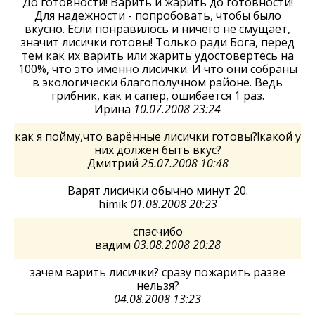
До готовности! Варить и жарить до готовности!
Для надежности - попробовать, чтобы было
вкусно. Если понравилось и ничего не смущает,
значит лисички готовы! Только ради Бога, перед
тем как их варить или жарить удостовертесь на
100%, что это именно лисички. И что они собраны
в экологически благополучном районе. Ведь
грибник, как и сапер, ошибается 1 раз.
Ирина
10.07.2008 23:24
как я пойму,что варённые лисички готовы?!какой у
них должен быть вкус?
Дмитрий
25.07.2008 10:48
Варят лисички обычно минут 20.
himik
01.08.2008 20:23
спасчибо
вадим
03.08.2008 20:28
зачем варить лисички? сразу пожарить разве
нельзя?
04.08.2008 13:23